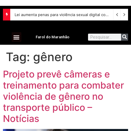
Lei aumenta penas para violência sexual digital contra crianças e adolescentes e endurece punições
Farol do Maranhão
Tag:
gênero
Projeto prevê câmeras e
treinamento para combater
violência de gênero no
transporte público –
Notícias