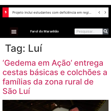
Projeto inclui estudantes com deficiência em regime escolar especial
Farol do Maranhão
Tag:
Luí
‘Gedema em Ação’ entrega
cestas básicas e colchões a
famílias da zona rural de
São Luí