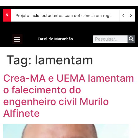
Projeto inclui estudantes com deficiência em regime escolar especial
Farol do Maranhão
Tag:
lamentam
Crea-MA e UEMA lamentam
o falecimento do
engenheiro civil Murilo
Alfinete