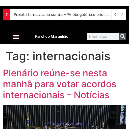
Projeto torna vacina contra HPV obrigatória e prioriza testes moleculares para câncer de colo do útero
Farol do Maranhão
Tag:
internacionais
Plenário reúne-se nesta
manhã para votar acordos
internacionais – Notícias