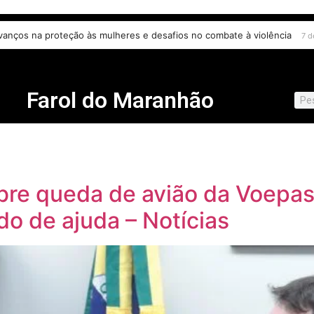
e prioriza testes moleculares para câncer de colo do útero
6 de agosto 
Farol do Maranhão
sobre queda de avião da Voepa
do de ajuda – Notícias