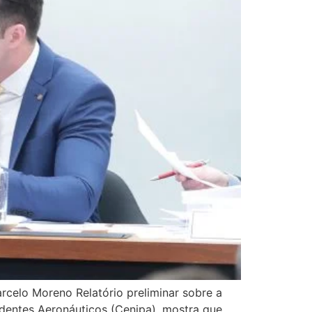
elo Moreno Relatório preliminar sobre a
dentes Aeronáuticos (Cenipa), mostra que