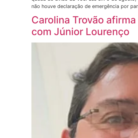
não houve declaração de emergência por part
Carolina Trovão afirm
com Júnior Lourenço