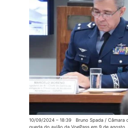
10/09/2024 – 18:39 Bruno Spada / Câmara do
queda do avião da VoePass em 9 de agosto, 