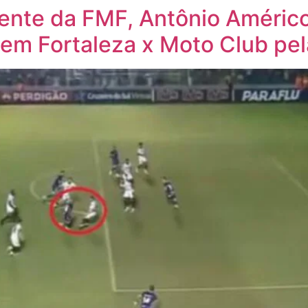
dente da FMF, Antônio Améric
e em Fortaleza x Moto Club p