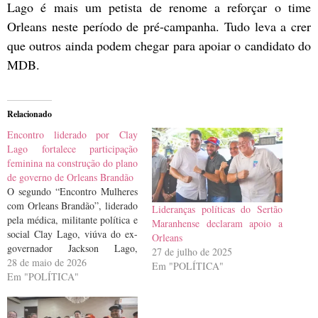
Lago é mais um petista de renome a reforçar o time
Orleans neste período de pré-campanha. Tudo leva a crer
que outros ainda podem chegar para apoiar o candidato do
MDB.
Relacionado
Encontro liderado por Clay
Lago fortalece participação
feminina na construção do plano
de governo de Orleans Brandão
O segundo “Encontro Mulheres
com Orleans Brandão”, liderado
Lideranças políticas do Sertão
pela médica, militante política e
Maranhense declaram apoio a
social Clay Lago, viúva do ex-
Orleans
governador Jackson Lago,
27 de julho de 2025
reuniu, na noite da última terça-
28 de maio de 2026
Em "POLÍTICA"
feira (26), lideranças de
Em "POLÍTICA"
diferentes segmentos sociais
comprometidas com a luta por