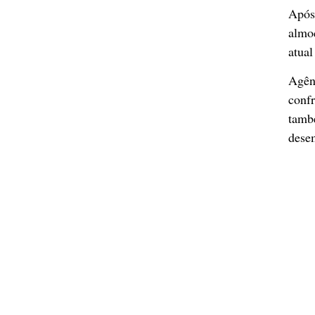
Após
almo
atual
Agên
conf
tamb
desem