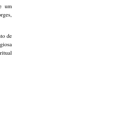
de um
rges,
to de
giosa
itual