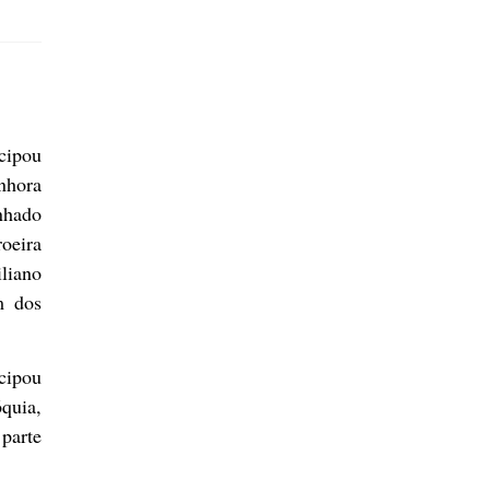
cipou
nhora
anhado
roeira
liano
m dos
icipou
óquia,
parte