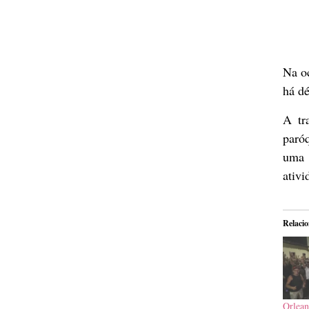
Na oc
há d
A tr
paró
uma 
ativi
Relaci
Orlea