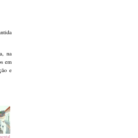
antida
a, na
os em
ção e
ental