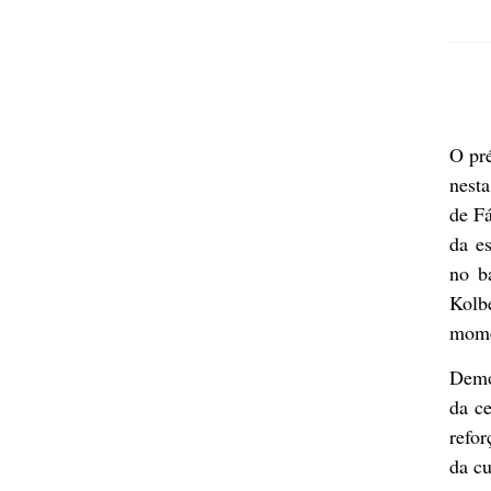
O pr
nest
de Fá
da es
no b
Kolb
momen
Demon
da ce
refo
da cu