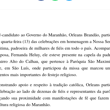
é-candidato ao Governo do Maranhão, Orleans Brandão, parti
a quarta-feira (13) das celebrações em homenagem a Nossa Se
tima, padroeira de milhares de fiéis em todo o país. Acomp
posa, Fernanda Heluy, ele esteve presente na capela da pad
airro Alto do Calhau, que pertence à Paróquia São Maximi
e, em São Luís, onde participou da missa que marcou u
tos mais importantes do festejo religioso.
strando apoio e respeito à tradição católica, Orleans part
lebração ao lado de dezenas de fiéis e representantes da par
rçando sua proximidade com manifestações de fé que fazem 
ltura religiosa do Maranhão.