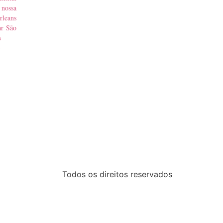
nossa
rleans
ar São
s
3
Todos os direitos reservados