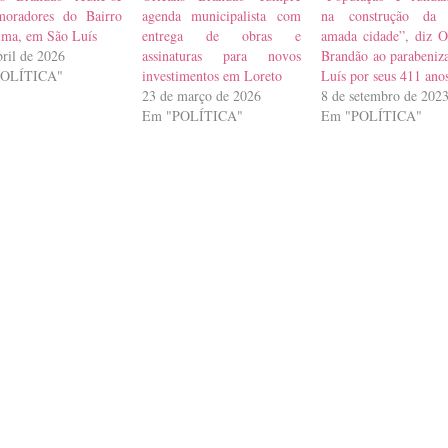
oradores do Bairro
agenda municipalista com
na construção da 
ima, em São Luís
entrega de obras e
amada cidade”, diz O
bril de 2026
assinaturas para novos
Brandão ao parabeniz
POLÍTICA"
investimentos em Loreto
Luís por seus 411 ano
23 de março de 2026
8 de setembro de 202
Em "POLÍTICA"
Em "POLÍTICA"