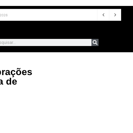
 de 2026
brações
a de