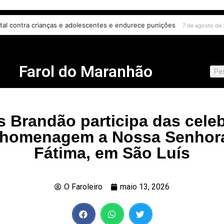
s e desafios no combate à violência
digital contra crianças e adolescentes e endurece punições
7 de agosto de 2026
7 de agosto
Farol do Maranhão
s Brandão participa das cele
homenagem a Nossa Senhor
Fátima, em São Luís
O Faroleiro
maio 13, 2026