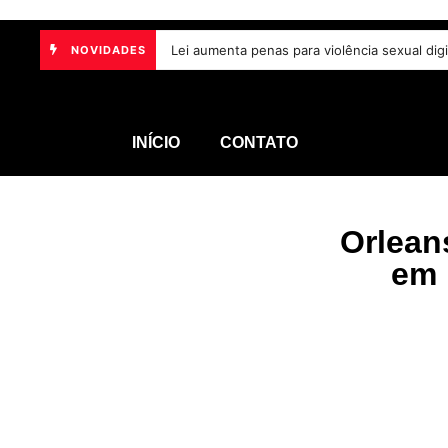
i Maria da Penha completa 20 anos com avanços na proteção às mulhere
Lei aumenta penas para violência sexual 
NOVIDADES
INÍCIO
CONTATO
Orlean
em 