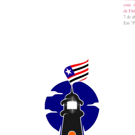
com m
de Fát
7 de a
Em "