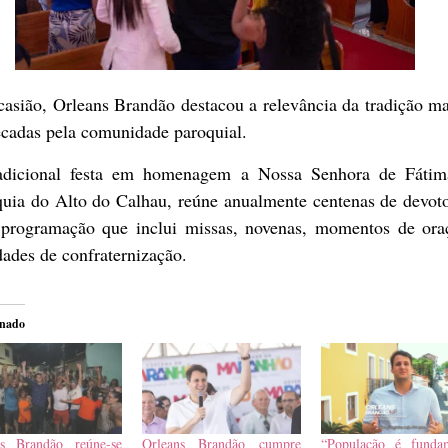
asião, Orleans Brandão destacou a relevância da tradição m
écadas pela comunidade paroquial.
adicional festa em homenagem a Nossa Senhora de Fátim
quia do Alto do Calhau, reúne anualmente centenas de devot
programação que inclui missas, novenas, momentos de ora
dades de confraternização.
onado
ns Brandão reúne-se
Orleans Brandão cumpre
“População é fundam