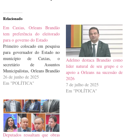
Relacionado
Em Caxias, Orleans Brandão
tem preferência do eleitorado
para o governo do Estado
Primeiro colocado em pesquisa
para governador do Estado no
município de Caxias, o
Adelmo destaca Brandão como
secretário de Assuntos
líder natural de seu grupo e o
Municipalistas, Orleans Brandão
apoio a Orleans na sucessão de
(MDB), tem a preferência do
26 de junho de 2025
2026
eleitorado na cidade, com
Em "POLÍTICA"
7 de julho de 2025
32,91%. O levantamento foi
Em "POLÍTICA"
realizado pelo Instituto Nacional
de Opinião Pública (Inop
Previsão). Em cenário
estimulado, o segundo colocado
no levantamento é o…
Deputados ressaltam que obras