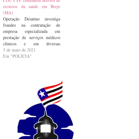
CGU e PF combatem desvios de
recursos da saúde em Brejo
(MA)
Operação Desatino investiga
fraudes na contratação de
empresa especializada em
prestação de serviços médicos
clínicos e em diversas
especialidades
5 de maio de 2021
Em "POLÍCIA"