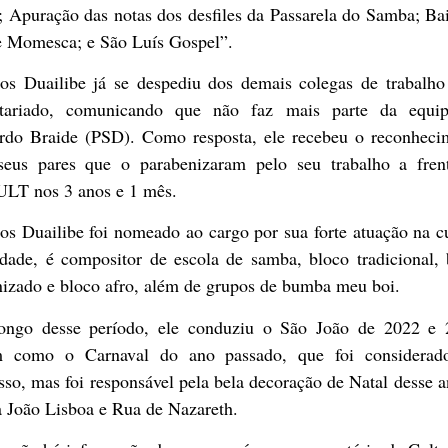
 Apuração das notas dos desfiles da Passarela do Samba; Ba
e Momesca; e São Luís Gospel”.
os Duailibe já se despediu dos demais colegas de trabalho
etariado, comunicando que não faz mais parte da equi
rdo Braide (PSD). Como resposta, ele recebeu o reconheci
seus pares que o parabenizaram pelo seu trabalho a fren
LT nos 3 anos e 1 mês.
s Duailibe foi nomeado ao cargo por sua forte atuação na c
idade, é compositor de escola de samba, bloco tradicional, 
nizado e bloco afro, além de grupos de bumba meu boi.
ongo desse período, ele conduziu o São João de 2022 e 
m como o Carnaval do ano passado, que foi considera
sso, mas foi responsável pela bela decoração de Natal desse 
a João Lisboa e Rua de Nazareth.