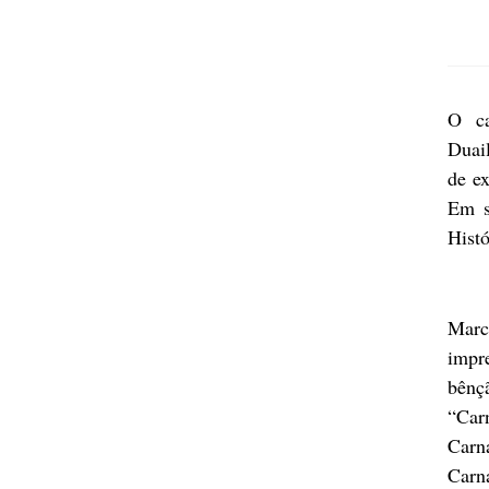
O ca
Duail
de ex
Em s
Histó
Marc
impr
bênç
“Car
Carn
Carn