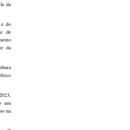
ile da
 e do
pe de
mento
te da
ultura
bloco
2023,
do um
ano na