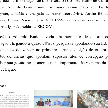
a não há informação de quem será o novo secretário de Cultu
eito Eduardo Braide não tem mais comunicado via Twitt
agram, a saída e chegada de novos secretários. Assim foi q
ou Júnior Vieira para SEMCAS, o mesmo ocorreu q
erou Igor Almeida da SECOM.
efeito Eduardo Braide, vivia um momento de euforia 
vação chegando a quase 70%, e pesquisas apontando sua lide
chances de vencer no primeiro turno a eleição de outubr
nto, denúncias que apontam supostos atos de corrupção 
har sua gestão no momento mais importante, às vésperas da 
reeleição.
onado