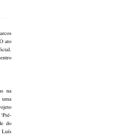
arcos
 O ato
icial.
entro
as na
s uma
ojeto
‘Pré-
de do
 Luís