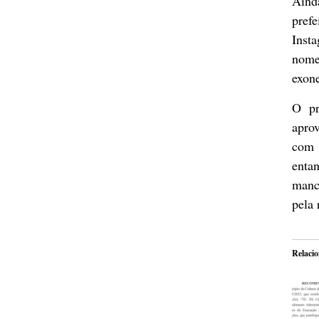
Aind
pref
Inst
nome
exon
O pr
apro
com 
enta
manc
pela 
Relaci