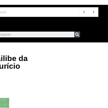
 2026
libe da
urício