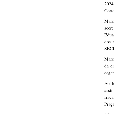
2024;
Cort
Marc
secr
Edua
dos 
SECU
Marco
da c
orga
Ao l
assi
fraca
Praç