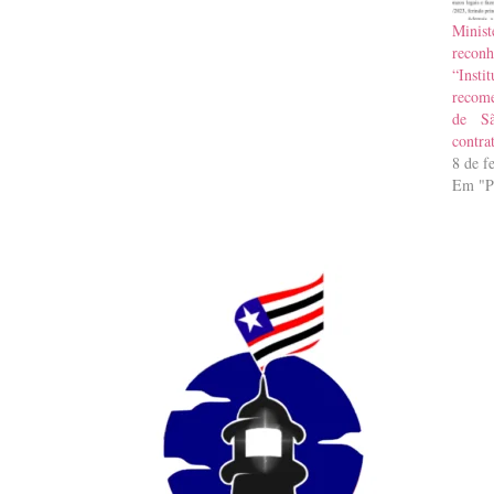
Mini
recon
“Insti
recom
de Sã
contra
8 de f
Em "