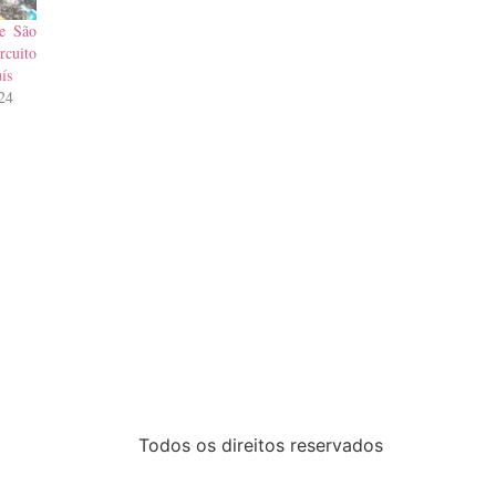
e São
rcuito
ís
24
Todos os direitos reservados