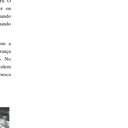
ra. O
er ou
uando
uando
com a
rança
o. No
podem
busca