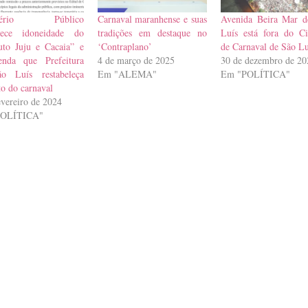
stério Público
Carnaval maranhense e suas
Avenida Beira Mar d
hece idoneidade do
tradições em destaque no
Luís está fora do Ci
tuto Juju e Cacaia” e
‘Contraplano’
de Carnaval de São Lu
enda que Prefeitura
4 de março de 2025
30 de dezembro de 20
o Luís restabeleça
Em "ALEMA"
Em "POLÍTICA"
to do carnaval
evereiro de 2024
POLÍTICA"