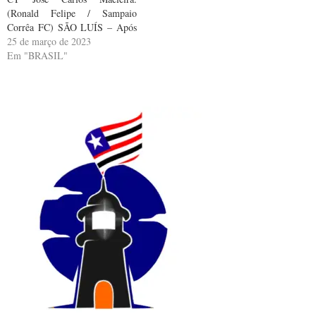
(Ronald Felipe / Sampaio
Corrêa FC) SÃO LUÍS – Após
empatar por 2 a 2 com o
25 de março de 2023
Sergipe em sua despedida da
Em "BRASIL"
Copa do Nordeste, o Sampaio
Corrêa realizou a reapresentação
do elenco na tarde desta…