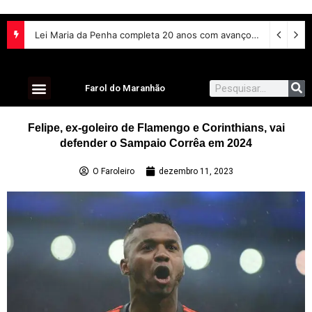
Projeto torna vacina contra HPV obrigatória e prioriza testes moleculares para câncer de colo do útero
Lei Maria da Penha completa 20 anos com avanços na proteção às mulheres e desafios no combate à violência
Farol do Maranhão
Felipe, ex-goleiro de Flamengo e Corinthians, vai
defender o Sampaio Corrêa em 2024
O Faroleiro
dezembro 11, 2023