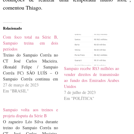
comentou Thiago.
Relacionado
Com foco total na Série B,
Sampaio treina em dois
períodos
Treino do Sampaio Corrêa no
CT José Carlos Macieira.
(Ronald Felipe / Sampaio
Sampaio recebe R$3 milhões ao
Corrêa FC) SÃO LUÍS – O
vender direitos de transmissão
Sampaio Corrêa continua em
ao fundo dos Emirados Árabes
fase de ajustes físicos, técnicos e
27 de março de 2023
Unidos
táticos para a disputa do
Em "BRASIL"
7 de julho de 2023
Campeonato Brasileiro Série B.
Em "POLÍTICA"
Sem disputar uma partida oficial
desde a eliminação no segundo
Sampaio volta aos treinos e
turno do…
projeta disputa da Série B
O zagueiro Léo Silva durante
treino do Sampaio Corrêa no
CT José Carlos Macieira.