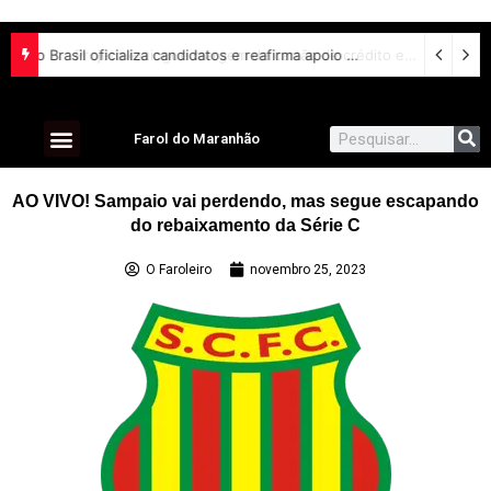
União Brasil oficializa candidatos e reafirma apoio a Orleans Brandão ao Governo do Maranhão
Projeto extingue margem de cartão de crédito em empréstimo consignado do INSS
Farol do Maranhão
AO VIVO! Sampaio vai perdendo, mas segue escapando
do rebaixamento da Série C
O Faroleiro
novembro 25, 2023