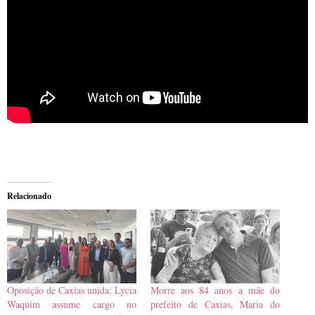
Relacionado
Oposição de Caxias unida: Lycia
Morre aos 84 anos a mãe do
Waquim assume cargo no
prefeito de Caxias, Maria do