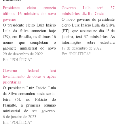
Presidente eleito anuncia
Governo Lula terá 37
últimos 16 ministros do novo
ministérios, diz Rui Costa
governo
O novo governo do presidente
O presidente eleito Luiz Inácio
eleito Luiz Inácio Lula da Silva
Lula da Silva anunciou hoje
(PT), que assume no dia 1º de
(29), em Brasília, os últimos 16
janeiro, terá 37 ministérios. As
nomes que completam o
informações sobre estrutura
gabinete ministerial do novo
foram anunciadas
17 de dezembro de 2022
governo. No total, o terceiro
29 de dezembro de 2022
neste sábado (17) pelo
Em "POLÍTICA"
mandato do petista contará com
Em "POLÍTICA"
governador Rui Costa, da Bahia,
37 ministérios. O anúncio dos
que será o ministro-chefe da
Governo federal fará
futuros ministros busca
Casa Civil no governo petista.
levantamento de obras e ações
contemplar a formação de uma
Ele participou, em Brasília, de
prioritárias
base de apoio…
uma…
O presidente Luiz Inácio Lula
da Silva comandou nesta sexta-
feira (5), no Palácio do
Planalto, a primeira reunião
ministerial de seu governo.
Estiveram presentes todos os 37
6 de janeiro de 2023
ministros da nova gestão. O
Em "POLÍTICA"
encontro começou por volta das