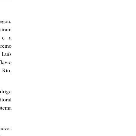
egou,
buíram
a e a
premo
 Luís
lávio
 Rio,
drigo
toral
stema
 novos