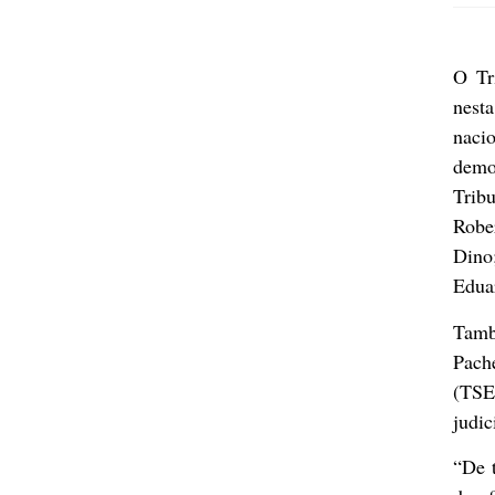
O Tr
nesta
naci
demo
Trib
Robe
Dino
Edua
Tamb
Pach
(TSE
judic
“De t