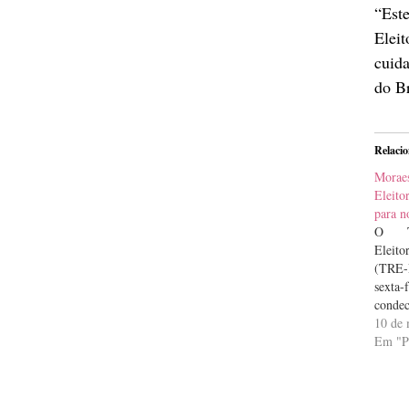
“Est
Elei
cuida
do Br
Relaci
Morae
Eleit
para n
O Tr
Eleito
(TRE-
sext
cond
aut
10 de 
contri
Em "
com a 
cult
demo