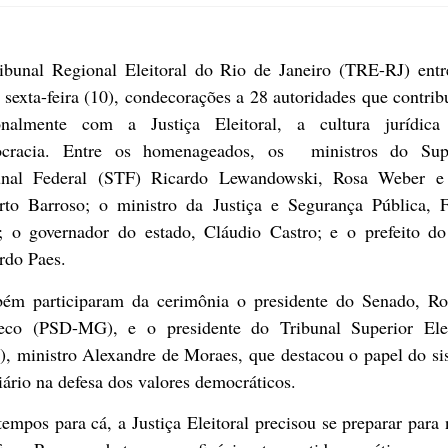
ibunal Regional Eleitoral do Rio de Janeiro (TRE-RJ) entr
 sexta-feira (10), condecorações a 28 autoridades que contri
onalmente com a Justiça Eleitoral, a cultura jurídic
cracia. Entre os homenageados, os ministros do Su
unal Federal (STF) Ricardo Lewandowski, Rosa Weber e
rto Barroso; o ministro da Justiça e Segurança Pública, F
; o governador do estado, Cláudio Castro; e o prefeito do
rdo Paes.
ém participaram da cerimônia o presidente do Senado, Ro
eco (PSD-MG), e o presidente do Tribunal Superior Elei
), ministro Alexandre de Moraes, que destacou o papel do si
iário na defesa dos valores democráticos.
empos para cá, a Justiça Eleitoral precisou se preparar para