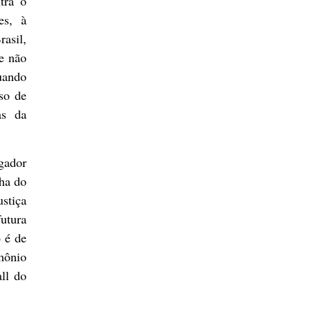
tra o
es, à
rasil,
 e não
tuando
rso de
as da
gador
ha do
stiça
futura
o é de
mônio
ll do