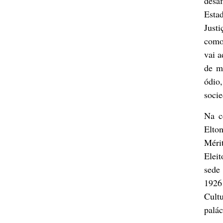
desa
Esta
Justi
como 
vai a
de ma
ódio
socie
Na c
Elto
Méri
Eleit
sede 
1926
Cult
palác