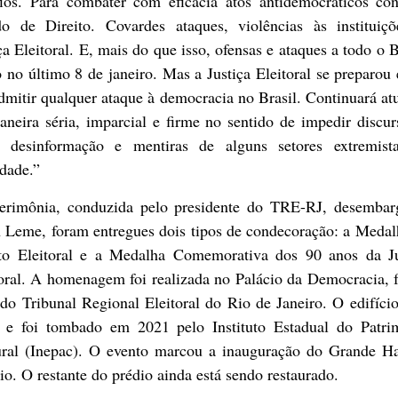
fios. Para combater com eficácia atos antidemocráticos con
do de Direito. Covardes ataques, violências às instituiçõ
ça Eleitoral. E, mais do que isso, ofensas e ataques a todo o B
no último 8 de janeiro. Mas a Justiça Eleitoral se preparou
dmitir qualquer ataque à democracia no Brasil. Continuará a
neira séria, imparcial e firme no sentido de impedir discu
, desinformação e mentiras de alguns setores extremist
dade.”
erimônia, conduzida pelo presidente do TRE-RJ, desembar
n Leme, foram entregues dois tipos de condecoração: a Medal
to Eleitoral e a Medalha Comemorativa dos 90 anos da Ju
oral. A homenagem foi realizada no Palácio da Democracia, 
do Tribunal Regional Eleitoral do Rio de Janeiro. O edifíci
 e foi tombado em 2021 pelo Instituto Estadual do Patri
ural (Inepac). O evento marcou a inauguração do Grande Ha
io. O restante do prédio ainda está sendo restaurado.