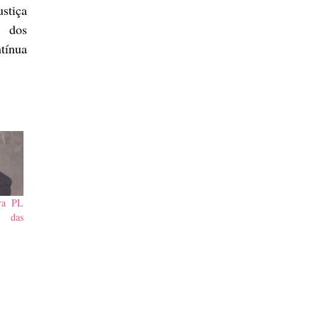
stiça
, dos
ntínua
ra PL
o das