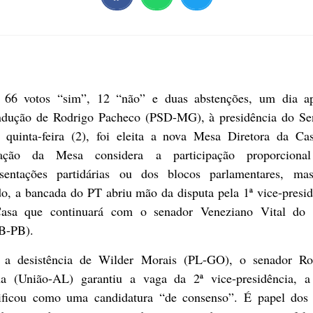
66 votos “sim”, 12 “não” e duas abstenções, um dia a
ndução de Rodrigo Pacheco (PSD-MG), à presidência do Se
a quinta-feira (2), foi eleita a nova Mesa Diretora da Ca
ação da Mesa considera a participação proporciona
esentações partidárias ou dos blocos parlamentares, ma
o, a bancada do PT abriu mão da disputa pela 1ª vice-presi
asa que continuará com o senador Veneziano Vital do
B-PB).
a desistência de Wilder Morais (PL-GO), o senador Ro
a (União-AL) garantiu a vaga da 2ª vice-presidência, a
sificou como uma candidatura “de consenso”. É papel dos 