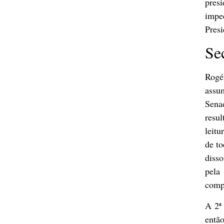
pres
impe
Presi
Se
Rogé
assu
Sena
resul
leitu
de t
disso
pela
comp
A 2ª
então