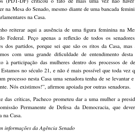
os (PDT-DF) criticou o fato de mais uma vez não have
er na Mesa do Senado, mesmo diante de uma bancada femini
arlamentares na Casa.
nho reiterar aqui a ausência de uma figura feminina na Me
do Federal. Peço apenas a reflexão de todos os senadores
res dos partidos, porque sei que são os ritos da Casa, mas 
imos com uma grande dificuldade de entendimento desta
to à participação das mulheres dentro dos processos de de
 Estamos no século 21, e não é mais possível que toda vez 
um processo nesta Casa uma senadora tenha de se levantar e 
nte. Nós existimos!”, afirmou apoiada por outras senadoras.
te das críticas, Pacheco prometeu dar a uma mulher a presid
omissão Permanente de Defesa da Democracia, que dever
a na Casa.
m informações da Agência Senado