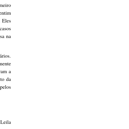
imeiro
entim
. Eles
casos
asa na
rios.
mente
ram a
to da
 pelos
Leila