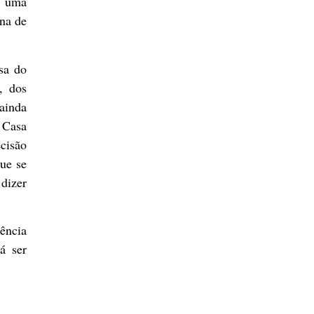
r uma
na de
sa do
, dos
ainda
 Casa
cisão
que se
dizer
ência
á ser