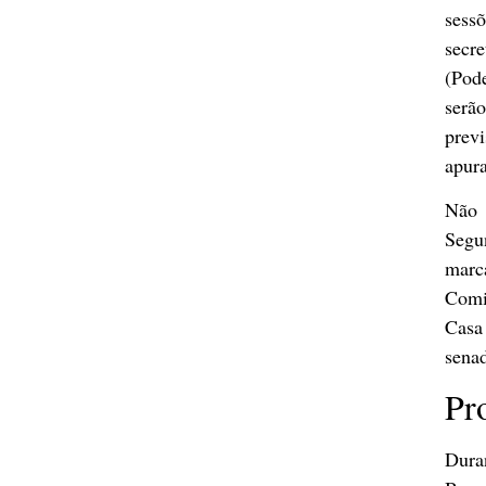
sessõ
secr
(Pode
serã
previ
apura
Não 
Segu
marc
Comi
Casa 
senad
Pr
Dura