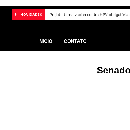
o digital e escuta das comunidades para reurbanização de favelas
Projeto torna vacina contra HPV obrigatóri
NOVIDADES
6 de
INÍCIO
CONTATO
Senado