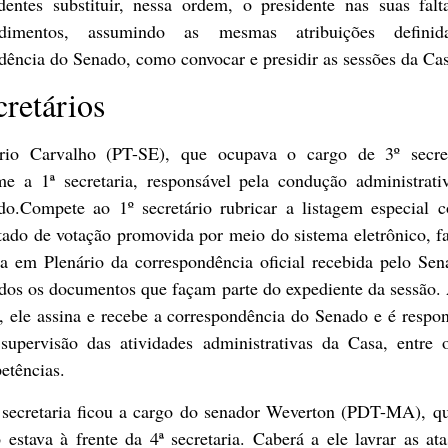
identes substituir, nessa ordem, o presidente nas suas falt
dimentos, assumindo as mesmas atribuições defini
dência do Senado, como convocar e presidir as sessões da Ca
cretários
rio Carvalho (PT-SE), que ocupava o cargo de 3º secret
me a 1ª secretaria, responsável pela condução administrati
do.Compete ao 1º secretário rubricar a listagem especial 
tado de votação promovida por meio do sistema eletrônico, f
ra em Plenário da correspondência oficial recebida pelo Se
odos os documentos que façam parte do expediente da sessão.
, ele assina e recebe a correspondência do Senado e é respo
 supervisão das atividades administrativas da Casa, entre o
etências.
 secretaria ficou a cargo do senador Weverton (PDT-MA), qu
 estava à frente da 4ª secretaria. Caberá a ele lavrar as at