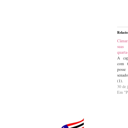
Relaci
Câmar
suas 
quarta
A cap
com t
poss
senado
(1).
segur
30 de 
revi
Em "
inclu
insta
Congr
dos mi
do e
qua