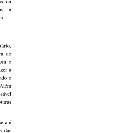
as ou
das à
sa.
ário,
va do
com o
azer a
nado e
 Além
nsável
utras
e até
as das