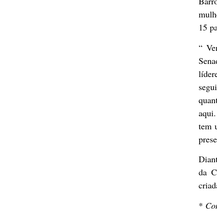
Barr
mulh
15 p
“ Ve
Sena
líde
segu
quan
aqui.
tem 
prese
Dian
da C
criad
*
Co