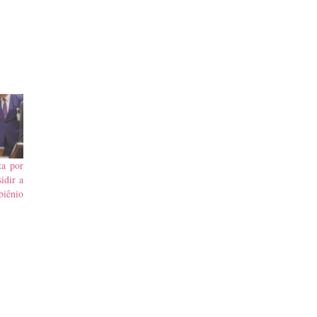
ta por
idir a
iênio