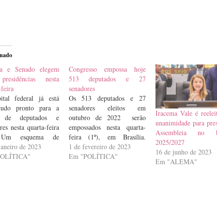
onado
a e Senado elegem
Congresso empossa hoje
presidências nesta
513 deputados e 27
-feira
senadores
ital federal já está
Os 513 deputados e 27
udo pronto para a
senadores eleitos em
Iracema Vale é reelei
e de deputados e
outubro de 2022 serão
unanimidade para pres
res nesta quarta-feira
empossados nesta quarta-
Assembleia no b
 Um esquema de
feira (1º), em Brasília.
2025/2027
ança foi montado e
janeiro de 2023
Após a posse, serão eleitas
1 de fevereiro de 2023
16 de junho de 2023
sado e já conta,
POLÍTICA"
as mesas diretoras da
Em "POLÍTICA"
Em "ALEMA"
sive, com grades
Câmara dos Deputados e do
ladas na frente do
Senado Federal. A mesa é
esso, na Esplanada
responsável pela direção
nistério. O objetivo
dos trabalhos legislativos e
squema é evitar
dos serviços administrativos
lquer tipo de
de cada uma…