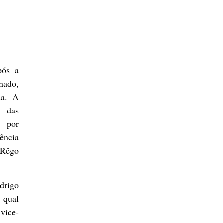
pós a
nado,
sa. A
l das
s por
dência
 Rêgo
drigo
 qual
vice-