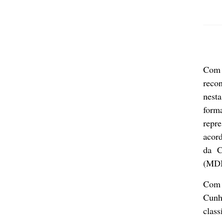
Com 
reco
nest
form
repr
acord
da C
(MD
Com 
Cunh
clas