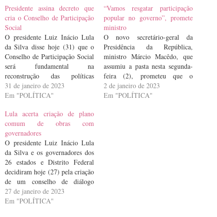
Presidente assina decreto que
“Vamos resgatar participação
cria o Conselho de Participação
popular no governo”, promete
Social
ministro
O presidente Luiz Inácio Lula
O novo secretário-geral da
da Silva disse hoje (31) que o
Presidência da República,
Conselho de Participação Social
ministro Márcio Macêdo, que
será fundamental na
assumiu a pasta nesta segunda-
reconstrução das políticas
feira (2), prometeu que o
públicas do país. Em evento no
31 de janeiro de 2023
governo retomará os
2 de janeiro de 2023
Palácio do Planalto, ele assinou
Em "POLÍTICA"
instrumentos de participação
Em "POLÍTICA"
decreto que cria o conselho e o
popular na construção de
Lula acerta criação de plano
Sistema de Participação Social
políticas públicas. Em discurso
comum de obras com
Interministerial, reabrindo
no Palácio do Planalto, com
governadores
diálogo do governo federal com
presença de representantes de
O presidente Luiz Inácio Lula
os…
movimentos sociais do campo e
da Silva e os governadores dos
da cidade,…
26 estados e Distrito Federal
decidiram hoje (27) pela criação
de um conselho de diálogo
federativo, batizado de
27 de janeiro de 2023
Conselho da Federação, e de um
Em "POLÍTICA"
plano de investimento de obras