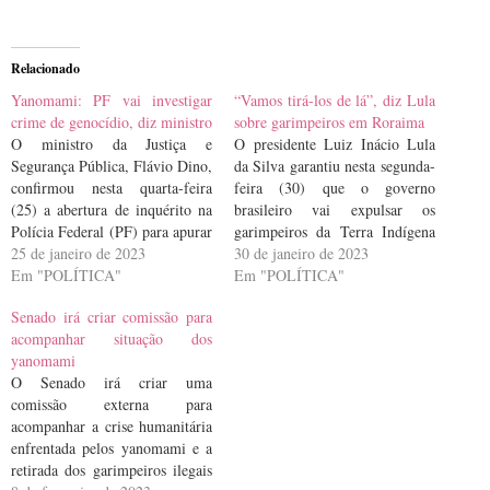
Relacionado
Yanomami: PF vai investigar
“Vamos tirá-los de lá”, diz Lula
crime de genocídio, diz ministro
sobre garimpeiros em Roraima
O ministro da Justiça e
O presidente Luiz Inácio Lula
Segurança Pública, Flávio Dino,
da Silva garantiu nesta segunda-
confirmou nesta quarta-feira
feira (30) que o governo
(25) a abertura de inquérito na
brasileiro vai expulsar os
Polícia Federal (PF) para apurar
garimpeiros da Terra Indígena
o crime de genocídio contra o
25 de janeiro de 2023
(TI) Yanomami, em Roraima.
30 de janeiro de 2023
povo Yanomami, em Roraima,
Em "POLÍTICA"
Segundo ele, um decreto foi
Em "POLÍTICA"
que vive uma crise sanitária nos
assinado para mobilizar forças
Senado irá criar comissão para
últimos anos, com mortes por
federais em uma missão de
acompanhar situação dos
desnutrição e proliferação de
desintrusão. A estimativa do
yanomami
doenças como…
Ministério dos Povos Indígenas
O Senado irá criar uma
é que haja…
comissão externa para
acompanhar a crise humanitária
enfrentada pelos yanomami e a
retirada dos garimpeiros ilegais