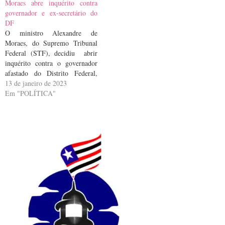
Moraes abre inquérito contra
militantes bolsonaristas no
silêncio numa primeira oitiva,
governador e ex-secretário do
último domingo (8), em
na semana passada. A Polícia
DF
Brasília. A medida…
Federal (PF) havia pedido que
O ministro Alexandre de
o…
Moraes, do Supremo Tribunal
Federal (STF), decidiu abrir
inquérito contra o governador
afastado do Distrito Federal,
Ibaneis Rocha (MDB), e seu ex-
13 de janeiro de 2023
secretário de Segurança Pública
Em "POLÍTICA"
Anderson Torres. O objetivo é
apurar a conduta de ambos
durante os atos de vandalismo
na Praça dos Três Poderes,
em…