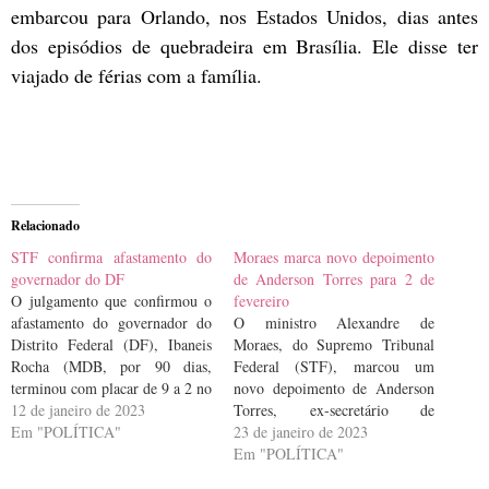
embarcou para Orlando, nos Estados Unidos, dias antes
dos episódios de quebradeira em Brasília. Ele disse ter
viajado de férias com a família.
Relacionado
STF confirma afastamento do
Moraes marca novo depoimento
governador do DF
de Anderson Torres para 2 de
O julgamento que confirmou o
fevereiro
afastamento do governador do
O ministro Alexandre de
Distrito Federal (DF), Ibaneis
Moraes, do Supremo Tribunal
Rocha (MDB, por 90 dias,
Federal (STF), marcou um
terminou com placar de 9 a 2 no
novo depoimento de Anderson
Supremo Tribunal Federal
12 de janeiro de 2023
Torres, ex-secretário de
(STF). A medida foi imposta
Em "POLÍTICA"
Segurança Pública do Distrito
23 de janeiro de 2023
em decorrência dos atos de
Federal, para 2 de fevereiro, às
Em "POLÍTICA"
vandalismo praticados por
10h30, após ele ter ficado em