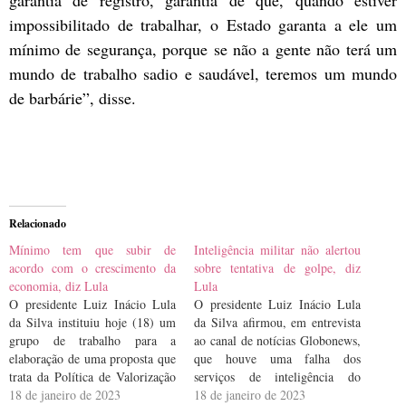
garantia de registro, garantia de que, quando estiver
impossibilitado de trabalhar, o Estado garanta a ele um
mínimo de segurança, porque se não a gente não terá um
mundo de trabalho sadio e saudável, teremos um mundo
de barbárie”, disse.
Relacionado
Mínimo tem que subir de
Inteligência militar não alertou
acordo com o crescimento da
sobre tentativa de golpe, diz
economia, diz Lula
Lula
O presidente Luiz Inácio Lula
O presidente Luiz Inácio Lula
da Silva instituiu hoje (18) um
da Silva afirmou, em entrevista
grupo de trabalho para a
ao canal de notícias Globonews,
elaboração de uma proposta que
que houve uma falha dos
trata da Política de Valorização
serviços de inteligência do
do Salário Mínimo, que trará
18 de janeiro de 2023
governo que não
18 de janeiro de 2023