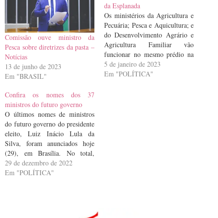
da Esplanada
Os ministérios da Agricultura e
Pecuária; Pesca e Aquicultura; e
do Desenvolvimento Agrário e
Comissão ouve ministro da
Agricultura Familiar vão
Pesca sobre diretrizes da pasta –
funcionar no mesmo prédio na
Notícias
Esplanada dos Ministérios, em
5 de janeiro de 2023
13 de junho de 2023
Brasília, onde ficava o
Em "POLÍTICA"
Em "BRASIL"
Ministério da Agricultura,
Pecuária e Abastecimento
Confira os nomes dos 37
(Mapa), no bloco D. A decisão
ministros do futuro governo
foi tomada nesta quarta-feira
O últimos nomes de ministros
(4), após reunião dos…
do futuro governo do presidente
eleito, Luiz Inácio Lula da
Silva, foram anunciados hoje
(29), em Brasília. No total,
serão 37 ministérios. Desses,
29 de dezembro de 2022
cinco são ligados à Presidência
Em "POLÍTICA"
da República. Os ministros
assumem o cargo no próximo
domingo (1º). Confira abaixo os
nomes anunciados para…