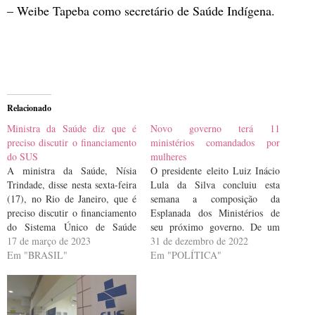
– Weibe Tapeba como secretário de Saúde Indígena.
Relacionado
Ministra da Saúde diz que é
Novo governo terá 11
preciso discutir o financiamento
ministérios comandados por
do SUS
mulheres
A ministra da Saúde, Nísia
O presidente eleito Luiz Inácio
Trindade, disse nesta sexta-feira
Lula da Silva concluiu esta
(17), no Rio de Janeiro, que é
semana a composição da
preciso discutir o financiamento
Esplanada dos Ministérios de
do Sistema Único de Saúde
seu próximo governo. De um
(SUS). Para ela, o tema é
17 de março de 2023
total de 37 pastas, 11 serão
31 de dezembro de 2022
importante para que se garanta a
Em "BRASIL"
comandadas por mulheres.
Em "POLÍTICA"
efetivação do direito de toda a
Quando ainda estava em
população à saúde. “O gasto per
campanha, Lula já havia se
capita…
comprometido a aumentar a
participação feminina no