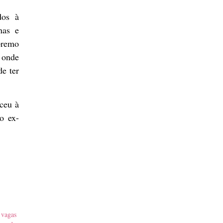
dos à
nas e
premo
 onde
de ter
ceu à
o ex-
vagas