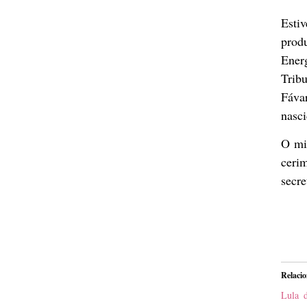
Esti
prod
Ener
Trib
Fávar
nasc
O mi
ceri
secre
Relaci
Lula d