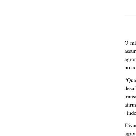
O mi
assu
agro
no c
“Qua
desaf
tran
afir
“ind
Fáva
agro