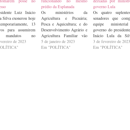
tomarem posse no
funcionando no mesmo
deixadas por minist
esso
prédio da Esplanada
governo Lula
sidente Luiz Inácio
Os ministérios da
Os quatro suplente
a Silva exonerou hoje
Agricultura e Pecuária;
senadores que com
 temporariamente, 13
Pesca e Aquicultura; e do
equipe ministeri
tros para assumirem
Desenvolvimento Agrário e
governo do president
s mandatos no
Agricultura Familiar vão
Inácio Lula da Sil
esso Nacional. Os
evereiro de 2023
funcionar no mesmo prédio
5 de janeiro de 2023
assumiram os mandat
3 de fevereiro de 202
 foram publicados no
POLÍTICA"
na Esplanada dos
Em "POLÍTICA"
Casa. Ana Paula L
Em "POLÍTICA"
o Oficial da União.
Ministérios, em Brasília,
(PSB-MA) entrou no 
quarta-feira acontece
onde ficava o Ministério da
de Flávio Dino (PSB
ertura do ano
Agricultura, Pecuária e
ministro da Just
ativo, com a posse de
Abastecimento (Mapa), no
Segurança Pública; A
mentares eleitos em
bloco D. A decisão foi
Brito (PT-CE) subs
ro do ano passado e
tomada nesta quarta-feira
Camilo Santana (PT
(4), após reunião dos…
ministro…