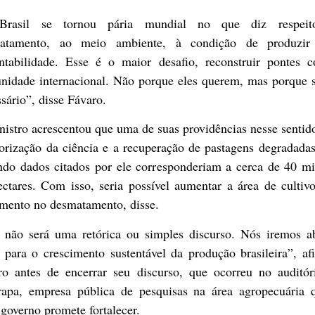
rasil se tornou pária mundial no que diz respei
atamento, ao meio ambiente, à condição de produzi
entabilidade. Esse é o maior desafio, reconstruir pontes 
nidade internacional. Não porque eles querem, mas porque s
sário”, disse Fávaro.
istro acrescentou que uma de suas providências nesse sentid
orização da ciência e a recuperação de pastagens degradada
ndo dados citados por ele corresponderiam a cerca de 40 mi
ectares. Com isso, seria possível aumentar a área de cultiv
emento no desmatamento, disse.
o não será uma retórica ou simples discurso. Nós iremos ab
 para o crescimento sustentável da produção brasileira”, a
ro antes de encerrar seu discurso, que ocorreu no auditór
apa, empresa pública de pesquisas na área agropecuária 
governo promete fortalecer.