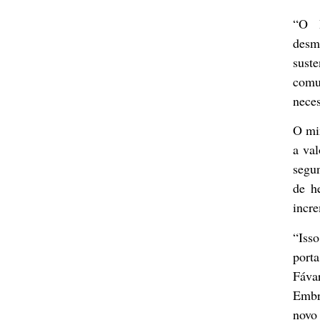
“O B
desm
sust
comu
neces
O min
a val
segu
de h
incr
“Iss
porta
Fáva
Embr
novo 