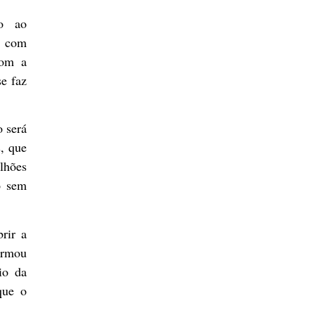
to ao
r com
com a
e faz
o será
s, que
lhões
o sem
rir a
firmou
io da
que o