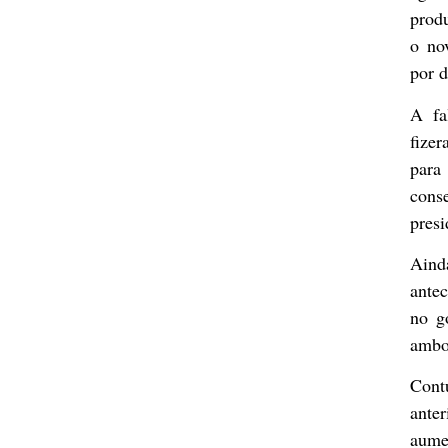
prod
o nov
por d
A fa
fizer
para
conse
presi
Ainda
ante
no g
ambo
Cont
ante
aume