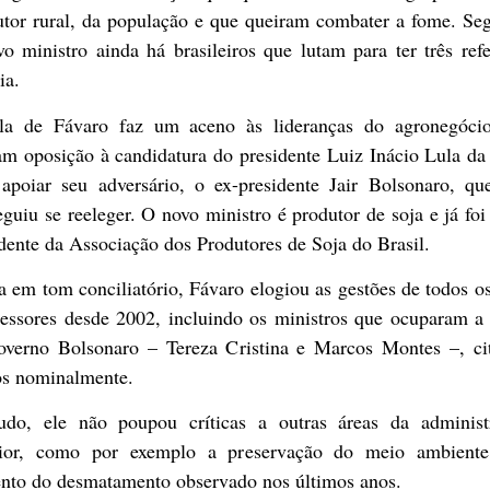
utor rural, da população e que queiram combater a fome. Se
o ministro ainda há brasileiros que lutam para ter três ref
ia.
la de Fávaro faz um aceno às lideranças do agronegóci
am oposição à candidatura do presidente Luiz Inácio Lula da
 apoiar seu adversário, o ex-presidente Jair Bolsonaro, qu
guiu se reeleger. O novo ministro é produtor de soja e já foi
dente da Associação dos Produtores de Soja do Brasil.
 em tom conciliatório, Fávaro elogiou as gestões de todos o
cessores desde 2002, incluindo os ministros que ocuparam a 
overno Bolsonaro – Tereza Cristina e Marcos Montes –, ci
s nominalmente.
udo, ele não poupou críticas a outras áreas da administ
rior, como por exemplo a preservação do meio ambient
nto do desmatamento observado nos últimos anos.