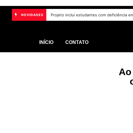
crianças e adolescentes e endurece punições
Projeto inclui estudantes com deficiência 
NOVIDADES
7 de agosto de 2026
INÍCIO
CONTATO
Ao 