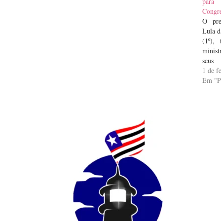
para 
Congr
O pre
Lula d
(1º),
minis
seu
Congr
1 de f
nomes
Em "
Diári
Nesta 
a ab
Legisl
parla
outub
a…