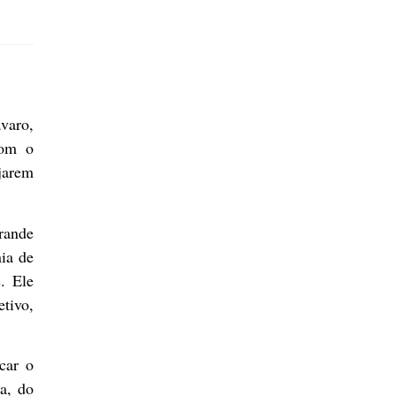
varo,
com o
jarem
rande
nia de
. Ele
tivo,
car o
a, do