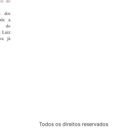
ros do
s dos
põe a
al do
e Luiz
va já
os na
3
obato
lugar
-MA),
iça e
ugusta
titui
-CE),
Todos os direitos reservados