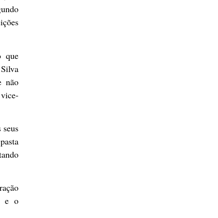
gundo
eições
o que
 Silva
e não
 vice-
s seus
pasta
tando
ração
e e o