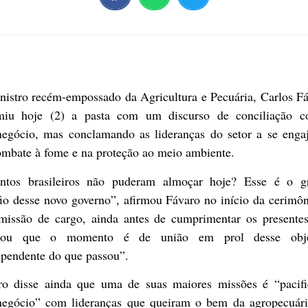
nistro recém-empossado da Agricultura e Pecuária, Carlos Fá
miu hoje (2) a pasta com um discurso de conciliação 
negócio, mas conclamando as lideranças do setor a se enga
ombate à fome e na proteção ao meio ambiente.
ntos brasileiros não puderam almoçar hoje? Esse é o g
io desse novo governo”, afirmou Fávaro no início da cerimô
smissão de cargo, ainda antes de cumprimentar os presentes
mou que o momento é de união em prol desse obje
ependente do que passou”.
ro disse ainda que uma de suas maiores missões é “pacifi
negócio” com lideranças que queiram o bem da agropecuári