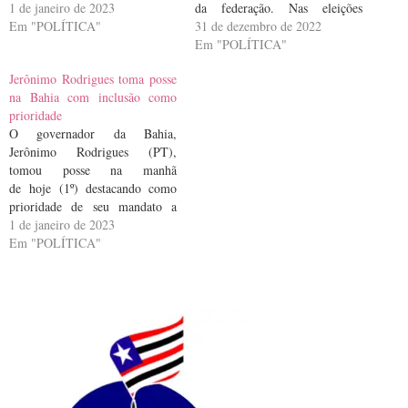
de janeiro, na Assembleia
1 de janeiro de 2023
da federação. Nas eleições
Legislativa do Estado. Clécio é
Em "POLÍTICA"
ocorridas em outubro do ano
31 de dezembro de 2022
professor de geografia, já foi
passado, 18 mandatários foram
Em "POLÍTICA"
vereador, e prefeito da capital
reeleitos. Nove assumem o
Jerônimo Rodrigues toma posse
Macapá. No discurso de posse,
cargo de governador pela
na Bahia com inclusão como
…
primeira vez. As cerimônias
prioridade
seguem ritos específicos em
O governador da Bahia,
cada…
Jerônimo Rodrigues (PT),
tomou posse na manhã
de hoje (1º) destacando como
prioridade de seu mandato a
inclusão social. O novo chefe do
1 de janeiro de 2023
Executivo estadual assumiu o
Em "POLÍTICA"
cargo e discursou na Assembleia
Legislativa da Bahia (Alba), em
Salvador. Também foi
empossado o vice-governador,
Geraldo Júnior (MDB). “É
compromisso…