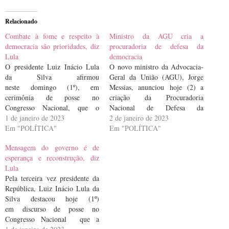
Relacionado
Combate à fome e respeito à
Ministro da AGU cria a
democracia são prioridades, diz
procuradoria de defesa da
Lula
democracia
O presidente Luiz Inácio Lula
O novo ministro da Advocacia-
da Silva afirmou
Geral da União (AGU), Jorge
neste domingo (1º), em
Messias, anunciou hoje (2) a
cerimônia de posse no
criação da Procuradoria
Congresso Nacional, que o
Nacional de Defesa da
combate à fome e o respeito à
1 de janeiro de 2023
Democracia. O anúncio foi feito
2 de janeiro de 2023
democracia estão entre as
Em "POLÍTICA"
durante cerimonia na qual o
Em "POLÍTICA"
prioridades de seu governo. “Os
ministro assumiu o comando do
Mensagem do governo é de
direitos e interesses da
órgão, após ser
esperança e reconstrução, diz
população, o fortalecimento da
nomeado ontem (1º) pelo
Lula
democracia e a retomada da
presidente Luiz Inácio Lula da
Pela terceira vez presidente da
soberania nacional serão…
Silva. De acordo com o
República, Luiz Inácio Lula da
ministro,…
Silva destacou hoje (1º)
em discurso de posse no
Congresso Nacional que a