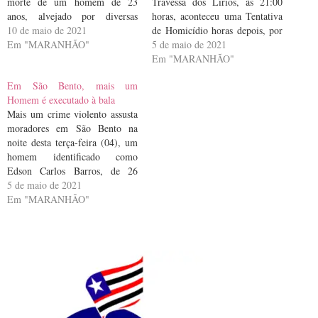
morte de um homem de 23
Travessa dos Lírios, às 21:00
anos, alvejado por diversas
horas, aconteceu uma Tentativa
vezes por dois elementos, o
10 de maio de 2021
de Homicídio horas depois, por
crime ocorreu às 21h55min
Em "MARANHÃO"
volta das 23:40 horas, na Rua
5 de maio de 2021
do Amor, no bairro Fomento.
Em "MARANHÃO"
Em São Bento, mais um
Homem é executado à bala
Mais um crime violento assusta
moradores em São Bento na
noite desta terça-feira (04), um
homem identificado como
Edson Carlos Barros, de 26
anos, a vítima foi alvejada por
5 de maio de 2021
vários disparos de arma de fogo
Em "MARANHÃO"