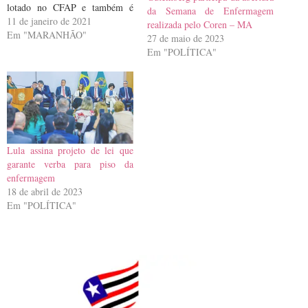
lotado no CFAP e também é
da Semana de Enfermagem
médico, teria cometido o
11 de janeiro de 2021
realizada pelo Coren – MA
estupro dentro de um hospital
Em "MARANHÃO"
27 de maio de 2023
de São Luís. A vítima é uma
Em "POLÍTICA"
técnica de enfermagem de 32
anos…
Lula assina projeto de lei que
garante verba para piso da
enfermagem
18 de abril de 2023
Em "POLÍTICA"