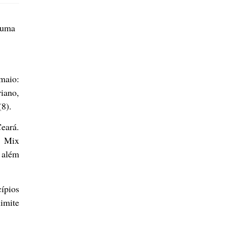
 uma
maio:
riano,
(8).
eará.
m Mix
, além
ípios
limite