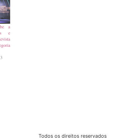
ebe a
res e
vista
oria
23
Todos os direitos reservados