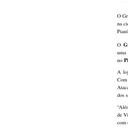
O Gr
na ci
Piauí
G
O
uma 
P
no
A lo
Com 
Ataca
dos s
“Alé
de Vi
com 