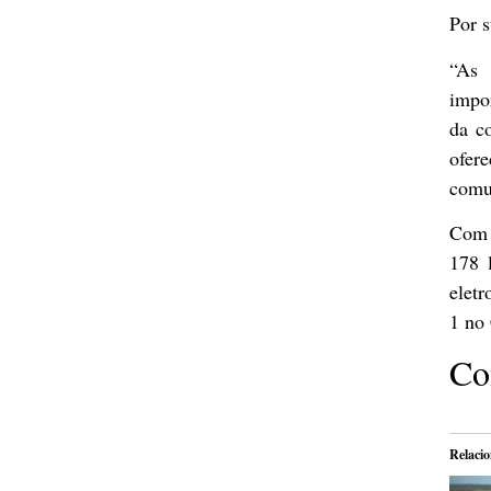
Por s
“As 
impor
da c
ofer
comu
Com 
178 
eletr
1 no
Co
Relaci