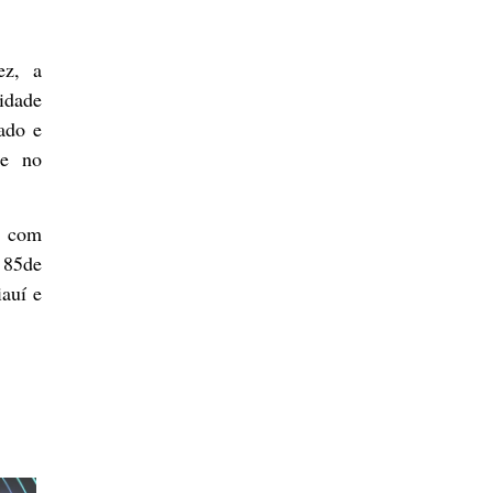
ez, a
lidade
ado e
se no
s com
 85de
iauí e