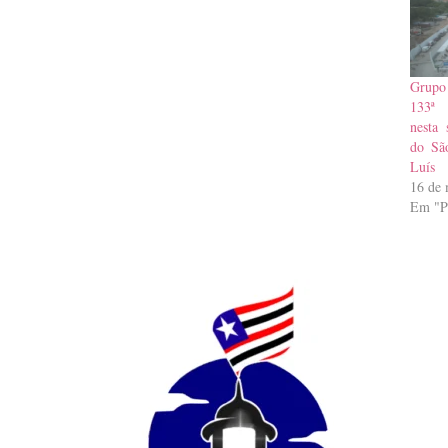
Grupo
133ª 
nesta 
do Sã
Luís
16 de 
Em "