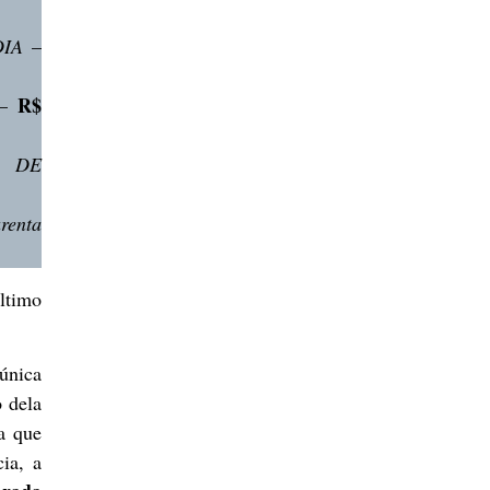
IA
–
R$
–
L DE
renta
ltimo
única
o dela
a que
ia, a