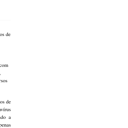
os de
 com
,
rsos
nos de
vírus
ndo a
penas