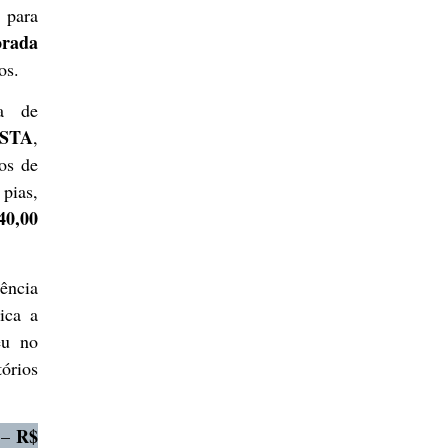
 para
orada
os.
ra de
STA
,
ços de
pias,
40,00
tência
ica a
eu no
tórios
R$
–