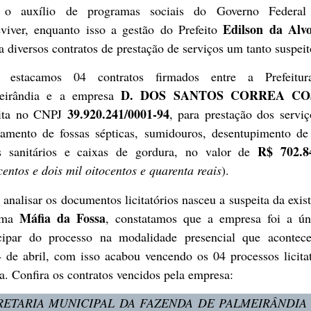
o auxílio de programas sociais do Governo Federal
Edilson da Alv
eviver, enquanto isso a gestão do Prefeito
a diversos contratos de prestação de serviços um tanto suspeit
 estacamos 04 contratos firmados entre a Prefeitu
D. DOS SANTOS CORREA CO
eirândia e a empresa
39.920.241/0001-94
rita no CNPJ
, para prestação dos servi
tamento de fossas sépticas, sumidouros, desentupimento de 
R$ 702.8
s sanitários e caixas de gordura, no valor de
centos e dois mil oitocentos e quarenta reais
).
analisar os documentos licitatórios nasceu a suspeita da exis
Máfia da Fossa
uma
, constatamos que a empresa foi a ún
icipar do processo na modalidade presencial que acontec
 de abril, com isso acabou vencendo os 04 processos licita
a. Confira os contratos vencidos pela empresa:
RETARIA MUNICIPAL DA FAZENDA DE PALMEIRÂNDIA