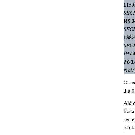
115.
SEC
R$ 3
SEC
188.
SEC
PAL
TOT
reais
Os c
dia 0
Além
licit
ser 
part