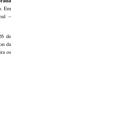
orada
o. Em
pal –
26 de
son da
ira os