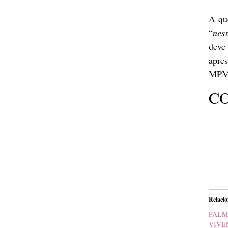
A qu
“
nes
deve
apre
MPMA
CO
Relaci
PALM
VIV