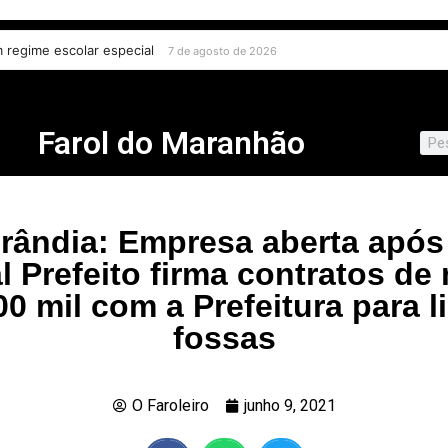
ital contra crianças e adolescentes e endurece punições
7 de agosto de
Farol do Maranhão
rândia: Empresa aberta após 
l Prefeito firma contratos de
00 mil com a Prefeitura para l
fossas
O Faroleiro
junho 9, 2021