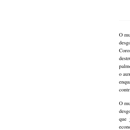
O mun
desg
Coro
destr
palm
o aux
enqua
contr
O mun
desg
que 
econ