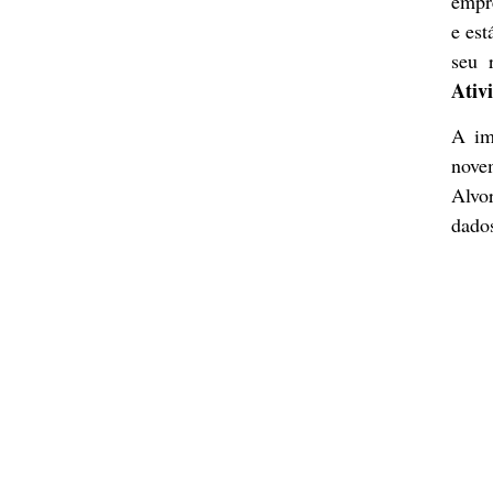
empre
e es
seu 
Ativ
A im
novem
Alvor
dado