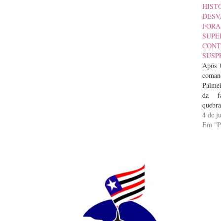
HIS
DESV
FORA
SUPE
CONT
SUSP
Após 
coman
Palme
da fa
quebr
munic
4 de j
então
Em "
Edil
Adot
“Palm
nova 
disc
palav
hoje P