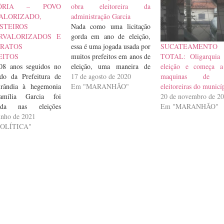
TÓRIA – POVO
obra eleitoreira da
ALORIZADO,
administração Garcia
STEIROS
Nada como uma licitação
RVALORIZADOS E
gorda em ano de eleição,
SUCATEAMENTO
RATOS
essa é uma jogada usada por
TOTAL: Oligarquia 
EITOS
muitos prefeitos em anos de
eleição e começa a 
08 anos seguidos no
eleição, uma maneira de
maquinas de o
do da Prefeitura de
tentar melhorar a imagem
17 de agosto de 2020
eleitoreiras do municí
irândia à hegemonia
perante a opinião pública e,
Em "MARANHÃO"
20 de novembro de 2
mília Garcia foi
alguns, usam para levantar
Em "MARANHÃO"
ada nas eleições
verbas para campanha.
ipais de 2020 pelo
unho de 2021
 candidato a época,
POLÍTICA"
son da Alvorada.
ando o slogan
eirândia vivendo uma
história”, e com
urso recheado de
ras de esperança, o
refeito Edilson,…