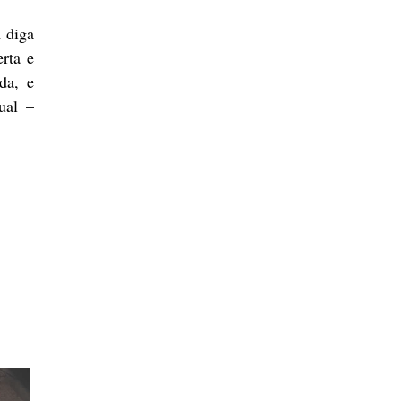
 diga
erta e
da, e
ual –