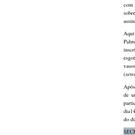
com 
sobr
assin
Aqui
Palm
insc
esgo
vaso
(
sete
Após 
de 
part
dia14
do di
SEC