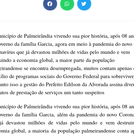
icípio de Palmeirândia vivendo sua pior história, após 08 an
overno da família Garcia, agora em meio à pandemia do novo
navírus que já devastou milhões de vidas pelo mundo e vem
uindo a economia global, a maior parte da população
eirandense se encontra desempregada, muitos contam apenas
ílio de programas sociais do Governo Federal para sobreviver
nto isso a gestão do Prefeito Edilson da Alvorada assina dive
atos de prestação de serviços um tanto suspeitos
icípio de Palmeirândia vivendo sua pior história, após 08 a
overno da família Garcia, além da pandemia do novo Corona
já devastou milhões de vidas pelo mundo e vem destrui
omia global, a maioria da população palmeirandense conta a