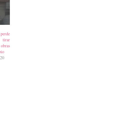
perde
tirar
bras
pio
020