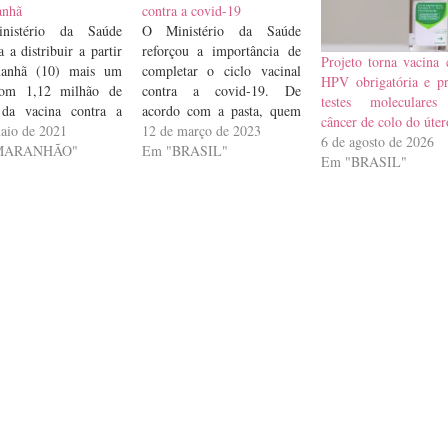
anhã
contra a covid-19
istério da Saúde
O Ministério da Saúde
 a distribuir a partir
reforçou a importância de
Projeto torna vacina 
anhã (10) mais um
completar o ciclo vacinal
HPV obrigatória e pr
com 1,12 milhão de
contra a covid-19. De
testes moleculares
 da vacina contra a
acordo com a pasta, quem
câncer de colo do úter
vid-19 da
aio de 2021
está com doses atrasadas
12 de março de 2023
6 de agosto de 2026
/BioNTech
MARANHÃO"
pode ir a qualquer
Em "BRASIL"
Em "BRASIL"
momento a um posto, com
o cartão de vacinação. No
mês passado, o governo
federal lançou o
Movimento Nacional pela
Vacinação,…