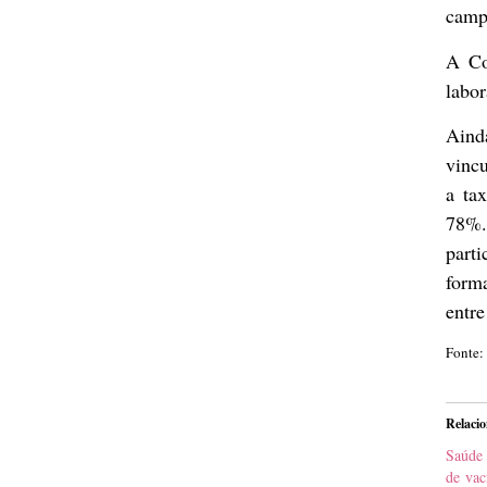
camp
A Co
labor
Aind
vincu
a ta
78%.
parti
form
entre
Fonte:
Relaci
Saúde 
de vac