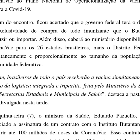
naVac ao Plano Nacional de Operacionalização da Vaci
ra a Covid-19.
m do encontro, ficou acertado que o governo federal terá o d
xclusividade de compra de todo imunizante que o But
zir ou importar. Além disso, caberá ao ministério disponibil
naVac para os 26 estados brasileiros, mais o Distrito Fed
ltaneamente e proporcionalmente ao tamanho da populaç
unidade federativa.
m, brasileiros de todo o país receberão a vacina simultanea
o da logística integrada e tripartite, feita pelo Ministério da
Secretarias Estaduais e Municipais de Saúde
”, destaca a pas
divulgada nesta tarde.
uinta-feira (7), o ministro da Saúde, Eduardo Pazuello, 
ciado a assinatura de um contrato com o Instituto Butantan
irir até 100 milhões de doses da CoronaVac. Esse contrat