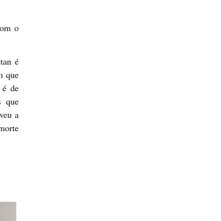
com o
tan é
am que
 é de
s que
lveu a
morte