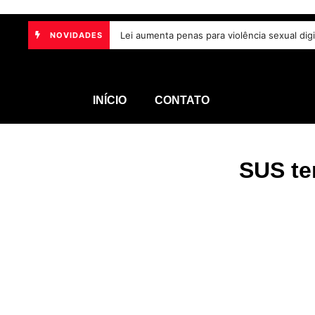
anços na proteção às mulheres e desafios no combate à violência
Lei aumenta penas para violência sexual d
NOVIDADES
7 de
INÍCIO
CONTATO
SUS te