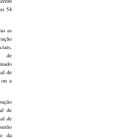
serem
ais 54
das as
cução
iais,
xa de
inado
al de
o ou a
ipação
al de
al de
serão
io da