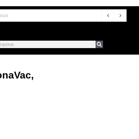
de 2026
onaVac,