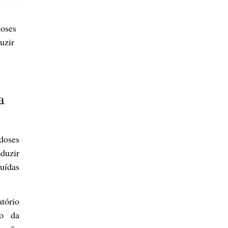
doses
uzir
a
 doses
oduzir
uídas
atório
ão da