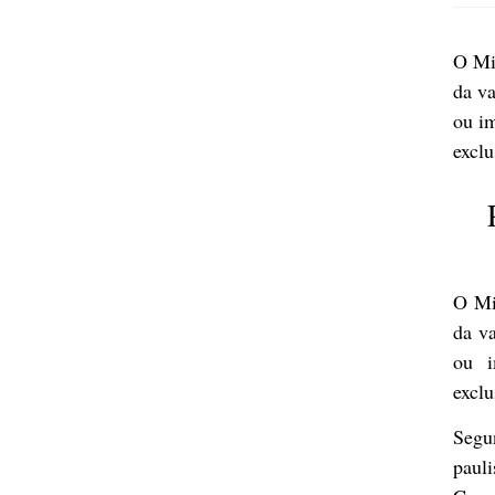
O Min
da va
ou im
excl
O Min
da va
ou i
excl
Segun
paul