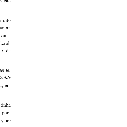
nação
ireito
antan
izar a
eral,
ão de
mente,
 Saúde
ta, em
tinha
 para
o, no