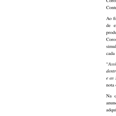
Coro
Cont
Ao fi
de e
produ
Coro
simu
cada 
“
Assi
dentr
e as 
nota 
Na q
anun
adqu