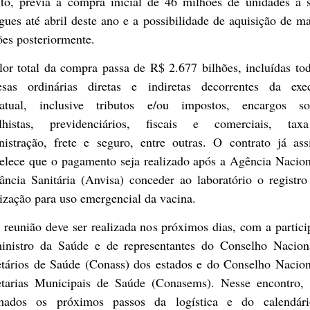
nto, previa a compra inicial de 46 milhões de unidades a 
gues até abril deste ano e a possibilidade de aquisição de m
ões posteriormente.
or total da compra passa de R$ 2.677 bilhões, incluídas to
esas ordinárias diretas e indiretas decorrentes da exe
ratual, inclusive tributos e/ou impostos, encargos soc
alhistas, previdenciários, fiscais e comerciais, ta
nistração, frete e seguro, entre outras. O contrato já ass
belece que o pagamento seja realizado após a Agência Nacion
ância Sanitária (Anvisa) conceder ao laboratório o registr
ização para uso emergencial da vacina.
reunião deve ser realizada nos próximos dias, com a partic
inistro da Saúde e de representantes do Conselho Nacion
etários de Saúde (Conass) dos estados e do Conselho Nacion
etarias Municipais de Saúde (Conasems). Nesse encontro, 
lhados os próximos passos da logística e do calendár