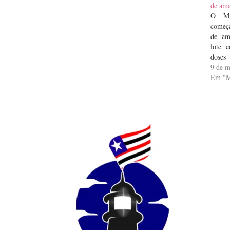
de am
O Min
começa
de am
lote 
doses
co
9 de m
Pfizer
Em "