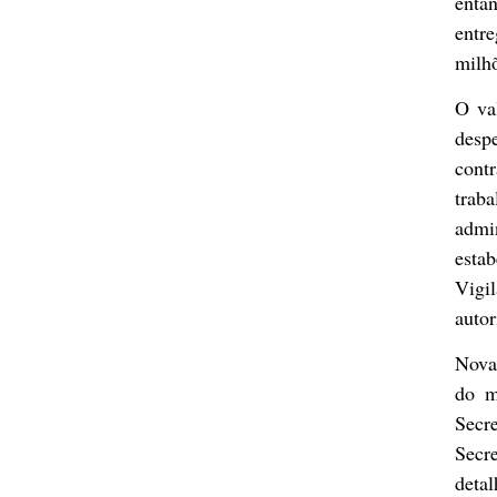
enta
entre
milh
O val
desp
cont
trab
admi
esta
Vigil
autor
Nova 
do m
Secr
Secr
deta