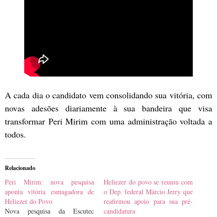
A cada dia o candidato vem consolidando sua vitória, com
novas adesões diariamente à sua bandeira que visa
transformar Peri Mirim com uma administração voltada a
todos.
Relacionado
Peri Mirim: nova pesquisa
Heliezer do povo se reuniu com
aponta vitória esmagadora de
o Dep. federal Márcio Jerry que
Heliezer do Povo
reafirmou apoio para sua pré-
Nova pesquisa da Escutec
candidatura