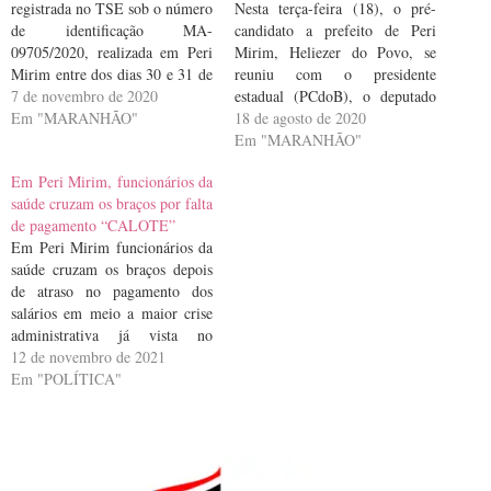
registrada no TSE sob o número
Nesta terça-feira (18), o pré-
de identificação MA-
candidato a prefeito de Peri
09705/2020, realizada em Peri
Mirim, Heliezer do Povo, se
Mirim entre dos dias 30 e 31 de
reuniu com o presidente
outubro e divulgada neste
7 de novembro de 2020
estadual (PCdoB), o deputado
sábado, 07 de novembro,
Em "MARANHÃO"
federal Márcio Jerry, em São
18 de agosto de 2020
confirma uma larga diferença
Luis
Em "MARANHÃO"
entre o primeiro e o segundo
Em Peri Mirim, funcionários da
colocado na disputa à prefeitura,
saúde cruzam os braços por falta
apontando uma vitória…
de pagamento “CALOTE”
Em Peri Mirim funcionários da
saúde cruzam os braços depois
de atraso no pagamento dos
salários em meio a maior crise
administrativa já vista no
município, são dezenas de pais e
12 de novembro de 2021
mães de famílias que vem
Em "POLÍTICA"
sofrendo nas mãos do prefeito
Heliezer Sem Povo (PCdoB),
que agora está levando a…