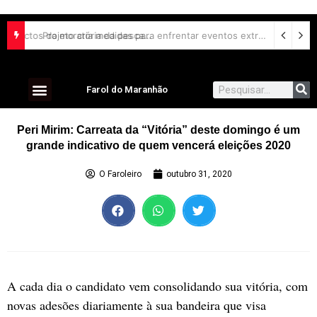
Comissão debate impactos da moratória da pesca da piracatinga na Região Amazônica
Projeto cria medidas para enfrentar eventos extremos do El Niño
Farol do Maranhão
Peri Mirim: Carreata da “Vitória” deste domingo é um
grande indicativo de quem vencerá eleições 2020
O Faroleiro
outubro 31, 2020
A cada dia o candidato vem consolidando sua vitória, com
novas adesões diariamente à sua bandeira que visa