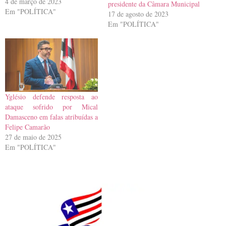
de aprovado no Senado, em
4 de março de 2023
presidente da Câmara Municipal
junho de 2020, o texto seguiu
Em "POLÍTICA"
17 de agosto de 2023
para Câmara dos Deputados,
Em "POLÍTICA"
onde mudou quase
completamente, e está parado…
Yglésio defende resposta ao
ataque sofrido por Mical
Damasceno em falas atribuídas a
Felipe Camarão
27 de maio de 2025
Em "POLÍTICA"