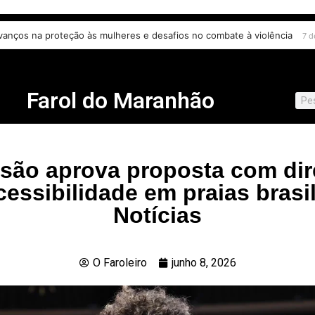
s moleculares para câncer de colo do útero
 avanços na proteção às mulheres e desafios no combate à violência
6 de agosto de 2026
Farol do Maranhão
são aprova proposta com dire
cessibilidade em praias brasil
Notícias
O Faroleiro
junho 8, 2026