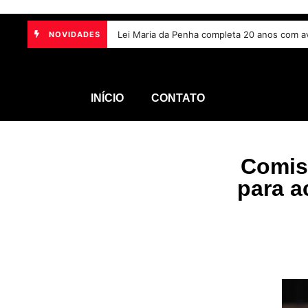
Projeto torna vacina contra HPV obrigatória e prioriza teste
Lei Maria da Penha completa 20 anos com
NOVIDADES
INÍCIO
CONTATO
Comis
para a