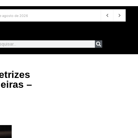
7 de agosto de 2026
trizes
eiras –