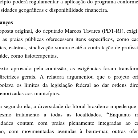
cípio poderá regulamentar a aplicação do programa conforme
sidades geográficas e disponibilidade financeira.
anças
oposta original, do deputado Marcos Tavares (PDT-RJ), exigi
 as praias públicas oferecessem itens específicos, como ca
ias, esteiras, sinalização sonora e até a contratação de profiss
úde, como fisioterapeutas.
exto aprovado pela comissão, as exigências foram transfor
iretrizes gerais. A relatora argumentou que o projeto ori
apolava os limites da legislação federal ao dar ordens dire
enorizadas aos municípios.
 segundo ela, a diversidade do litoral brasileiro impede que
“
smo tratamento a todas as localidades.
Enquanto m
lidades contam com praias plenamente integradas ao e
no, com movimentadas avenidas à beira-mar, outras ofe