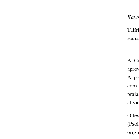
Kayo
Talír
socia
A Co
apro
A pro
com 
prai
ativi
O te
(Pso
orig