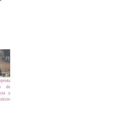
posta
so de
ncia a
mércio