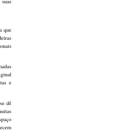
 suas
a que
deiras
ionais
madas
ginal
tas e
 se dê
uitas
spaço
recem