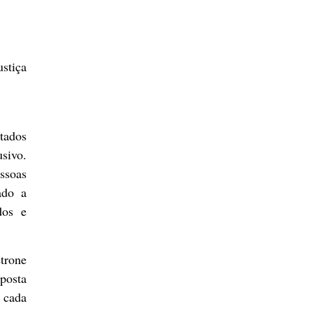
ustiça
tados
sivo.
essoas
ado a
dos e
etrone
posta
 cada