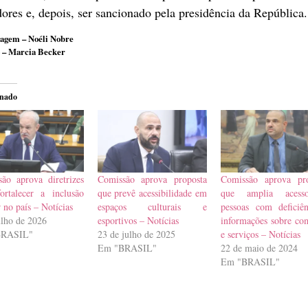
ores e, depois, ser sancionado pela presidência da República.
agem – Noéli Nobre
 – Marcia Becker
onado
ão aprova diretrizes
Comissão aprova proposta
Comissão aprova pro
ortalecer a inclusão
que prevê acessibilidade em
que amplia aces
r no país – Notícias
espaços culturais e
pessoas com deficiê
ulho de 2026
esportivos – Notícias
informações sobre co
BRASIL"
23 de julho de 2025
e serviços – Notícias
Em "BRASIL"
22 de maio de 2024
Em "BRASIL"