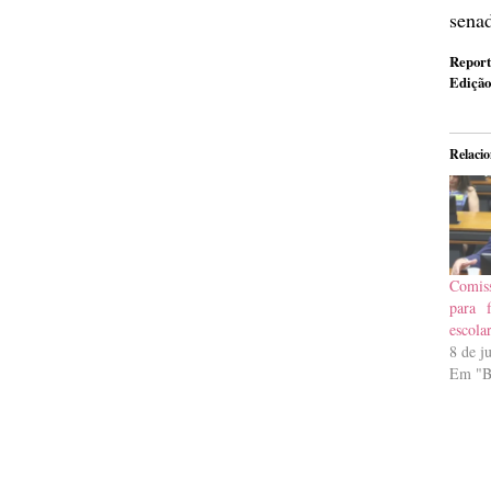
senad
Report
Edição
Relaci
Comiss
para f
escola
8 de j
Em "