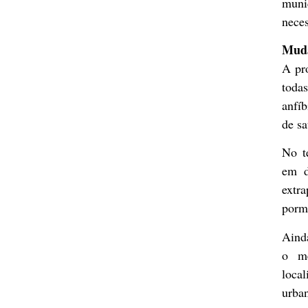
muni
neces
Mud
A pr
todas
anfíb
de sa
No t
em d
extr
porm
Ainda
o me
loca
urba