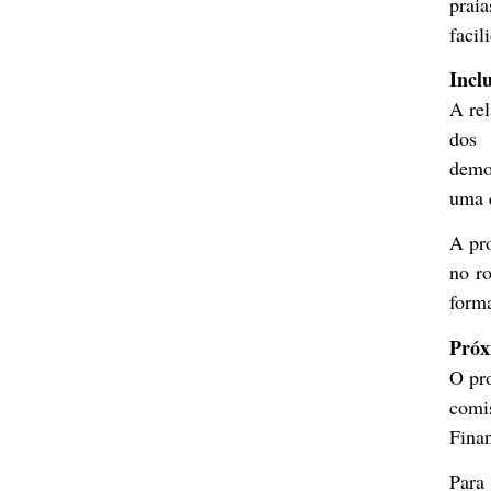
prai
facil
Incl
A rel
dos 
democ
uma q
A pr
no r
forma
Próx
O pr
comi
Finan
Para