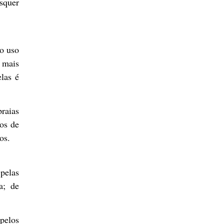
squer
 o uso
 mais
elas é
praias
os de
os.
 pelas
a; de
pelos