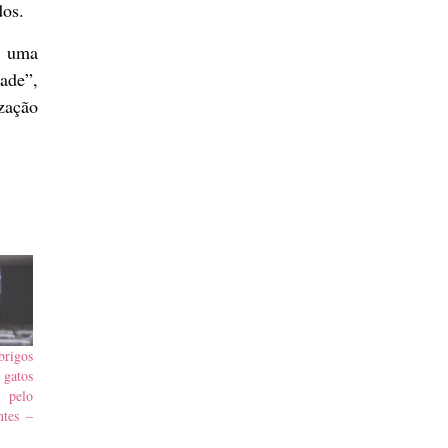
dos.
a uma
dade”,
ização
rigos
 gatos
 pelo
ntes –