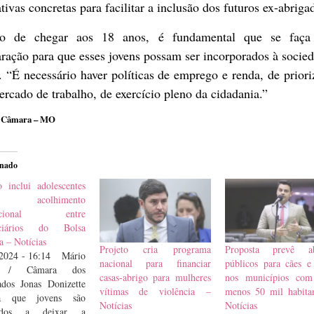
ativas concretas para facilitar a inclusão dos futuros ex-abriga
to de chegar aos 18 anos, é fundamental que se faç
ração para que esses jovens possam ser incorporados à socie
. “É necessário haver políticas de emprego e renda, de prior
rcado de trabalho, de exercício pleno da cidadania.”
 Câmara – MO
onado
o inclui adolescentes
acolhimento
itucional entre
iciários do Bolsa
a – Notícias
Projeto cria programa
Proposta prevê ab
/2024 - 16:14 Mário
nacional para financiar
públicos para cães e
 / Câmara dos
casas-abrigo para mulheres
nos municípios com
ados Jonas Donizette
vítimas de violência –
menos 50 mil habita
a que jovens são
Notícias
Notícias
gados a deixar a