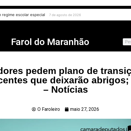
ital contra crianças e adolescentes e endurece punições
a em regime escolar especial
7 de agosto de 2026
7 de agosto de
Farol do Maranhão
ores pedem plano de transi
centes que deixarão abrigos; 
– Notícias
O Faroleiro
maio 27, 2026