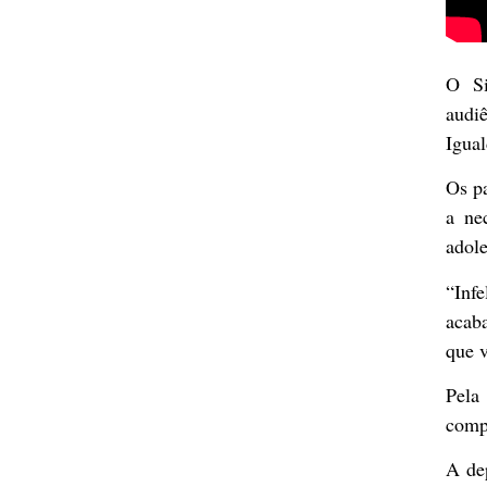
O Si
audi
Igua
Os p
a ne
adole
“Inf
acaba
que v
Pela
compl
A de