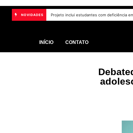
Lei aumenta penas para violência sexual dig
Projeto inclui estudantes com deficiênci
NOVIDADES
INÍCIO
CONTATO
Debated
adoles