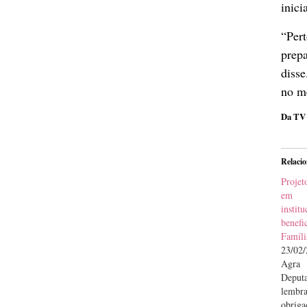
inici
“Per
prepa
disse
no me
Da TV
Relaci
Projet
em 
inst
benef
Famíli
23/02
Agra
Deput
lembr
obri