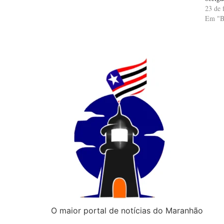
insti
23 de 
à mai
Em "
Lei 56
Câmar
permi
Progra
crian
acolhi
O maior portal de notícias do Maranhão