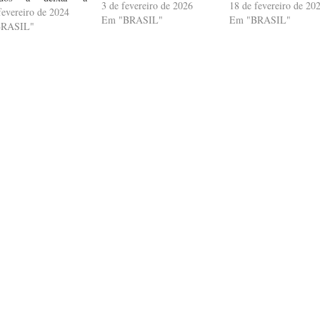
3 de fevereiro de 2026
18 de fevereiro de 20
tuição quando chegam
fevereiro de 2024
Em "BRASIL"
Em "BRASIL"
oridade O Projeto de
BRASIL"
25/23, que tramita na
a dos Deputados,
te a inclusão, no
ma Bolsa Família, de
ças e adolescentes
dos em abrigos…