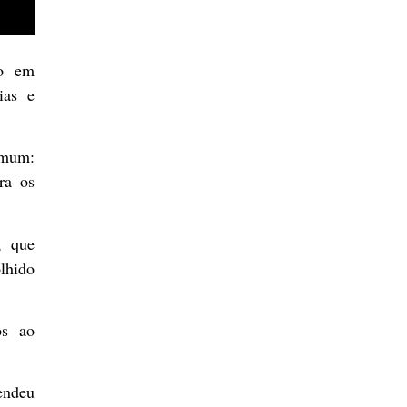
do em
ias e
omum:
ra os
, que
olhido
os ao
endeu