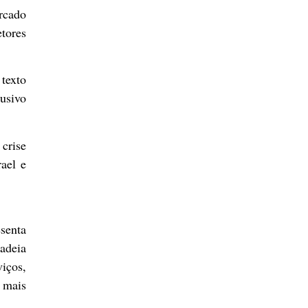
rcado
tores
 texto
usivo
crise
ael e
senta
adeia
iços,
 mais