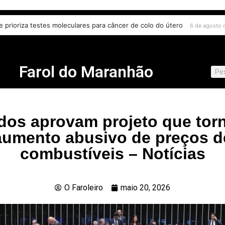
ão digital e escuta das comunidades para reurbanização de favelas
6 d
Farol do Maranhão
os aprovam projeto que tor
aumento abusivo de preços d
combustíveis – Notícias
O Faroleiro
maio 20, 2026