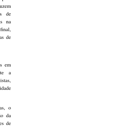
duzem
os de
as na
inal,
as de
os em
te a
istas,
lidade
as, o
ão da
es de