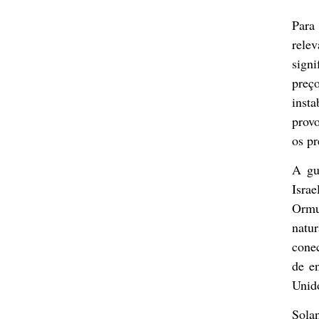
Para
rele
signi
preç
inst
prov
os pr
A gue
Isra
Ormu
natu
conec
de e
Unid
Solan