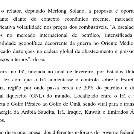
 o relator, deputado Merlong Solano, a proposta é oport
vante diante do contexto econômico recente, marcad
ficativa volatilidade nos preços dos combustíveis. “A escala
os no mercado internacional de petróleo, intensificada
abilidade geopolítica decorrente da guerra no Oriente Médio
ocado distorções na cadeia global de abastecimento e pressi
eços internos”, disse.
rra no Irã, iniciada no final de fevereiro, por Estados Un
el fez com que o Irã aumentasse o controle sobre o Estrei
z, região por onde passa cerca de 20% do petróleo e d
ral liquefeito (GNL) do mundo. Localizado entre o Irã e
ta o Golfo Pérsico ao Golfo de Omã, sendo vital para o tran
nergia da Arábia Saudita, Irã, Iraque, Kuwait e Emirados Á
os.
o disse que, apesar dos diferentes esforços do governo federa