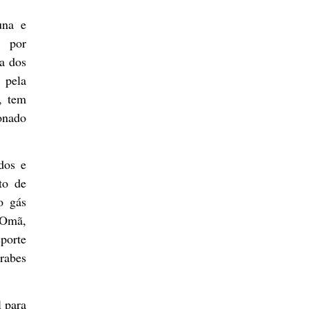
una e
o por
da dos
 pela
, tem
onado
idos e
to de
o gás
 Omã,
sporte
rabes
l para