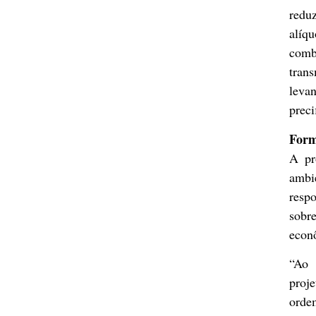
redu
alíq
comb
tran
leva
preci
Form
A pr
amb
respo
sobre
econ
“Ao 
proj
orde