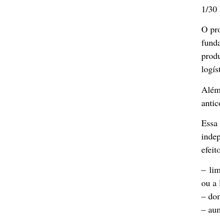
1/30
O pro
fund
prod
logís
Além
antic
Ess
inde
efeit
– lim
ou a 
– dom
– aum