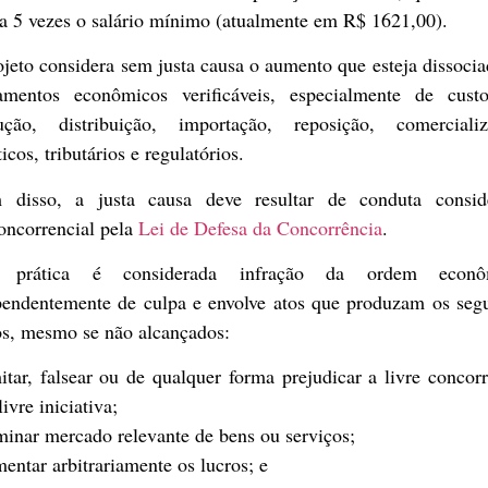
 a 5 vezes o salário mínimo (atualmente em R$ 1621,00).
jeto considera sem justa causa o aumento que esteja dissoci
amentos econômicos verificáveis, especialmente de cust
ução, distribuição, importação, reposição, comercializ
ticos, tributários e regulatórios.
 disso, a justa causa deve resultar de conduta consid
oncorrencial pela
Lei de Defesa da Concorrência
.
a prática é considerada infração da ordem econôm
pendentemente de culpa e envolve atos que produzam os segu
os, mesmo se não alcançados:
itar, falsear ou de qualquer forma prejudicar a livre concor
livre iniciativa;
inar mercado relevante de bens ou serviços;
entar arbitrariamente os lucros; e