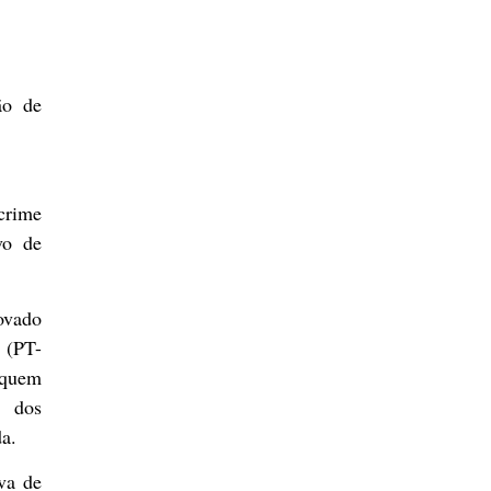
ão de
crime
vo de
ovado
 (PT-
 quem
o dos
a.
ava de