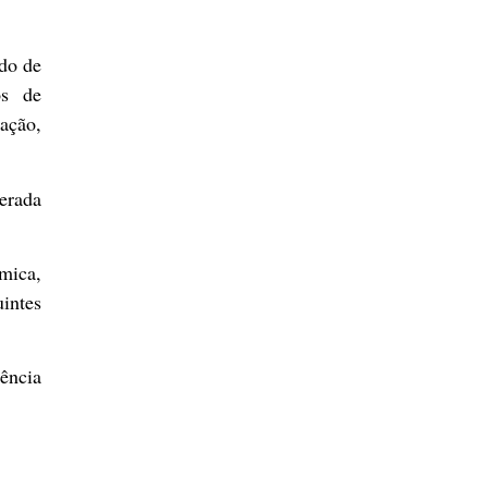
ado de
os de
ação,
erada
ica,
intes
rência