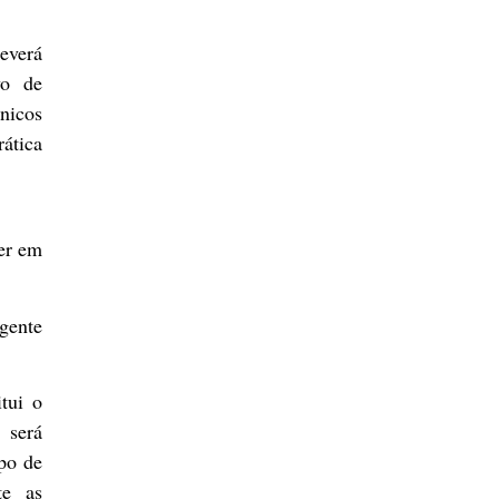
deverá
vo de
nicos
rática
rer em
gente
itui o
 será
po de
te as