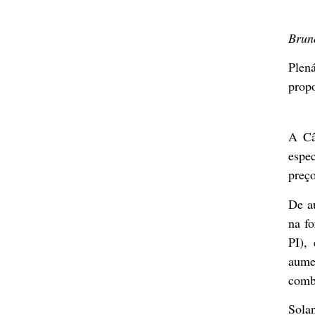
Brun
Plen
propo
A Câ
espe
preço
De a
na f
PI),
aume
comb
Solan