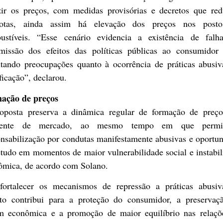
zir os preços, com medidas provisórias e decretos que re
uotas, ainda assim há elevação dos preços nos post
ustíveis. “Esse cenário evidencia a existência de falh
smissão dos efeitos das políticas públicas ao consumidor f
ntando preocupações quanto à ocorrência de práticas abusiv
ficação”, declarou.
ação de preços
oposta preserva a dinâmica regular de formação de preç
iente de mercado, ao mesmo tempo em que permi
nsabilização por condutas manifestamente abusivas e oportun
tudo em momentos de maior vulnerabilidade social e instabi
ômica, de acordo com Solano.
fortalecer os mecanismos de repressão a práticas abusiv
eto contribui para a proteção do consumidor, a preservaç
m econômica e a promoção de maior equilíbrio nas relaçõ