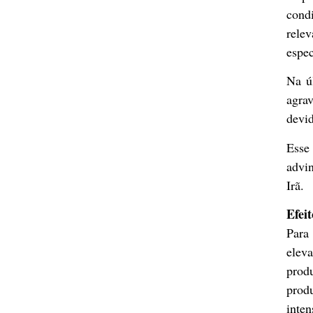
cond
rele
espec
Na úl
agra
devid
Esse
advi
Irã.
Efeit
Para
elev
prod
prod
inten