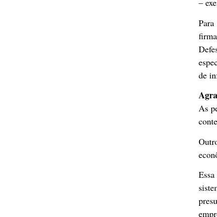
– ex
Para 
firm
Defe
espec
de i
Agra
As pe
conte
Outr
econ
Essa
sist
pres
empr