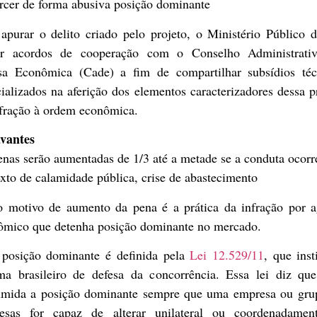
ercer de forma abusiva posição dominante
apurar o delito criado pelo projeto, o Ministério Público 
ar acordos de cooperação com o Conselho Administrati
sa Econômica (Cade) a fim de compartilhar subsídios téc
ializados na aferição dos elementos caracterizadores dessa p
nfração à ordem econômica.
vantes
nas serão aumentadas de 1/3 até a metade se a conduta ocor
xto de calamidade pública, crise de abastecimento
o motivo de aumento da pena é a prática da infração por a
ômico que detenha posição dominante no mercado.
 posição dominante é definida pela
Lei 12.529/11
, que inst
ema brasileiro de defesa da concorrência. Essa lei diz que
umida a posição dominante sempre que uma empresa ou gru
esas for capaz de alterar unilateral ou coordenadamen