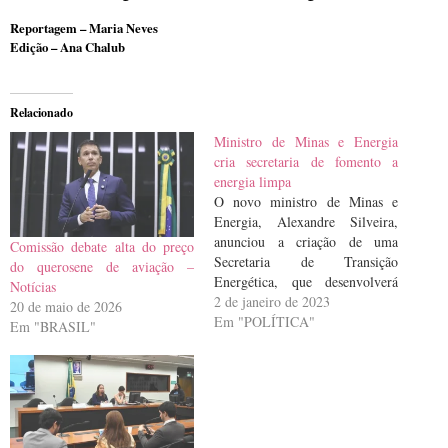
Reportagem – Maria Neves
Edição – Ana Chalub
Relacionado
Ministro de Minas e Energia
cria secretaria de fomento a
energia limpa
O novo ministro de Minas e
Energia, Alexandre Silveira,
anunciou a criação de uma
Comissão debate alta do preço
Secretaria de Transição
do querosene de aviação –
Energética, que desenvolverá
Notícias
políticas de desenvolvimento e
2 de janeiro de 2023
20 de maio de 2026
fomento de energia limpa. Na
Em "POLÍTICA"
Em "BRASIL"
cerimônia de transmissão de
cargo, na tarde de hoje (2),
Silveira também defendeu
medidas para que o consumidor
seja preservado da…