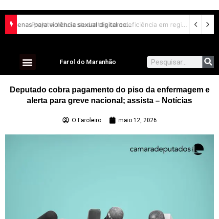
Lei aumenta penas para violência sexual digital contra crianças e adolescentes e endurece punições
Projeto inclui estudantes com deficiência em regime escolar especial
Farol do Maranhão
Deputado cobra pagamento do piso da enfermagem e
alerta para greve nacional; assista – Notícias
O Faroleiro
maio 12, 2026