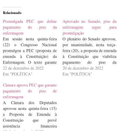
Relacionado
Promulgada PEC que define
Aprovado no Senado, piso da
pagamento do piso da
enfermagem segue para
enfermagem
promulgação
Em sessão nesta quinta-feira
O plenário do Senado aprovou,
(22) o Congresso Nacional
por unanimidade, nesta terça-
promulgou a PEC (proposta de
feira (20), a proposta de emenda
emenda à Constituição) da
à Constituição que viabiliza
Enfermagem. O texto garante
pagamento do piso da
recursos do superávit financeiro
22 de dezembro de 2022
enfermagem (PEC 42/2022). Na
20 de dezembro de 2022
de fundos públicos e do Fundo
Em "POLÍTICA"
semana passada, o texto foi
Em "POLÍTICA"
Social, para o pagamento do
aprovado em dois turnos na
Câmara aprova PEC que garante
piso salarial da categoria.
Câmara dos Deputados. Pela Lei
pagamento do piso de
Durante a sessão de
14.434, de 2022, os enfermeiros
enfermagem
promulgação, o presidente do
e enfermeiras têm direito…
A Câmara dos Deputados
Congresso Nacional,…
aprovou nesta quinta-feira (15)
a Proposta de Emenda à
Constituição que prevê
assistência financeira