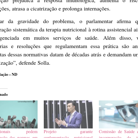
ções, atrasa a cicatrização e prolonga internações.
ar da gravidade do problema, o parlamentar afirma 
ração sistemática da terapia nutricional à rotina assistencial a
igenciada em muitos serviços de saúde. Além disso, v
arias e resoluções que regulamentam essa prática são ant
tas dessas normativas datam de décadas atrás e demandam ur
ização”, defende Solla.
ação – ND
onado
issionais pedem
Projeto garante
Comissão de Saúde d
ização das normas em
suplementação nutricional
incorporação da te