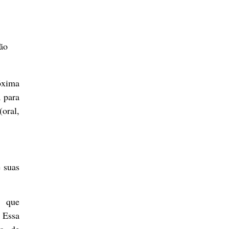
ção
óxima
a para
oral,
e suas
o que
 Essa
co de