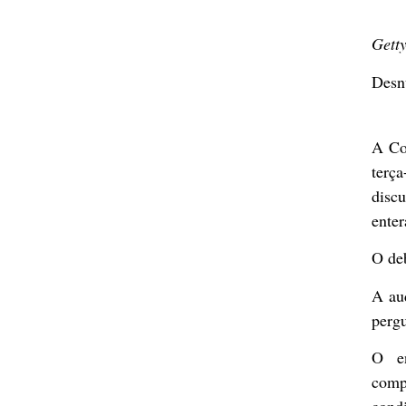
Gett
Desnu
A Co
terça
disc
enter
O de
A aud
perg
O en
comp
cond