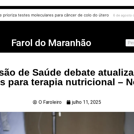
las
a e prioriza testes moleculares para câncer de colo do útero
6 de agosto de 2026
6 de agost
Farol do Maranhão
ão de Saúde debate atualiz
 para terapia nutricional – N
O Faroleiro
julho 11, 2025