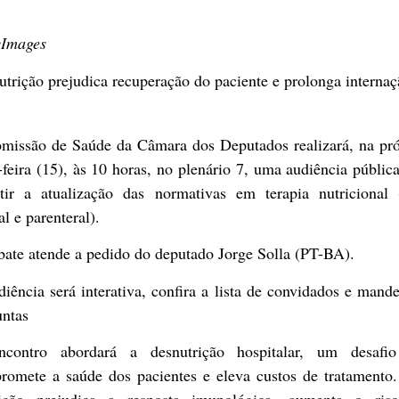
yImages
trição prejudica recuperação do paciente e prolonga interna
missão de Saúde da Câmara dos Deputados realizará, na pr
-feira (15), às 10 horas, no plenário 7, uma audiência públic
utir a atualização das normativas em terapia nutricional (
al e parenteral).
bate atende a pedido do deputado Jorge Solla (PT-BA).
iência será interativa, confira a lista de convidados e mand
untas
contro abordará a desnutrição hospitalar, um desafi
romete a saúde dos pacientes e eleva custos de tratamento.
ição prejudica a resposta imunológica, aumenta o ris