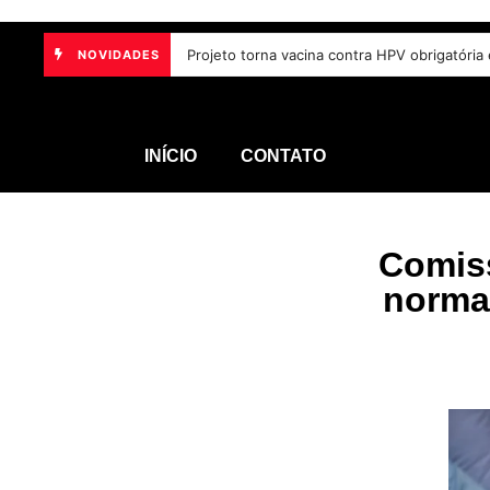
m inclusão digital e escuta das comunidades para reurbanização de fave
Projeto torna vacina contra HPV obrigatóri
NOVIDADES
INÍCIO
CONTATO
Comiss
normas