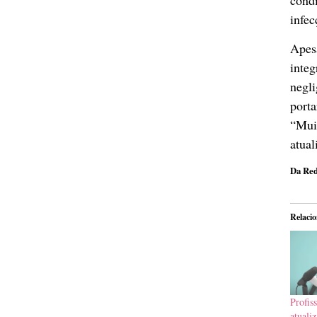
infec
Apes
integ
negl
port
“Mui
atual
Da Red
Relaci
Prof
atual