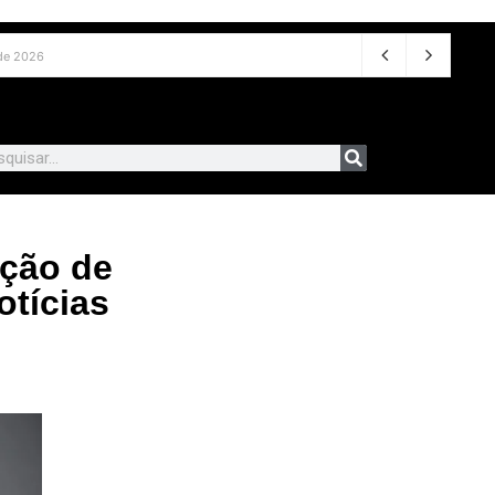
o de 2026
ação de
otícias