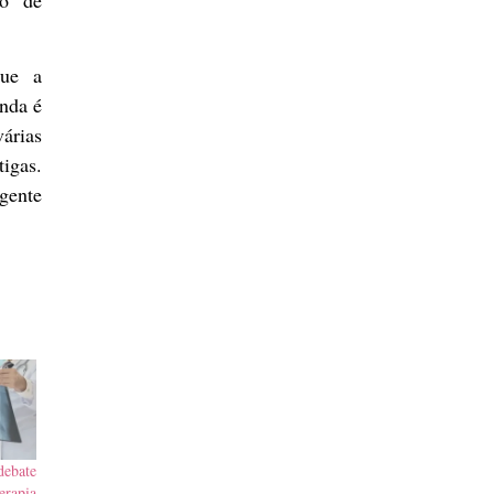
que a
inda é
árias
igas.
gente
ebate
rapia