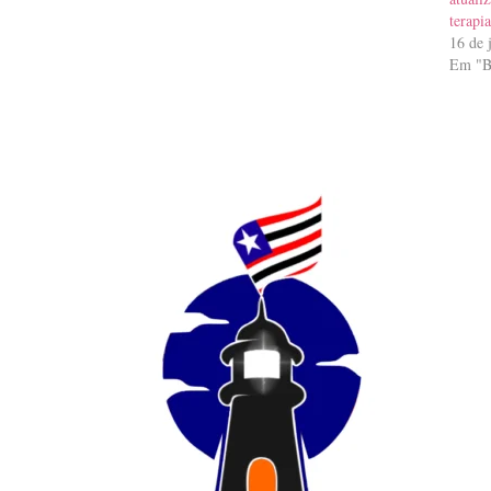
terapia
16 de 
Em "