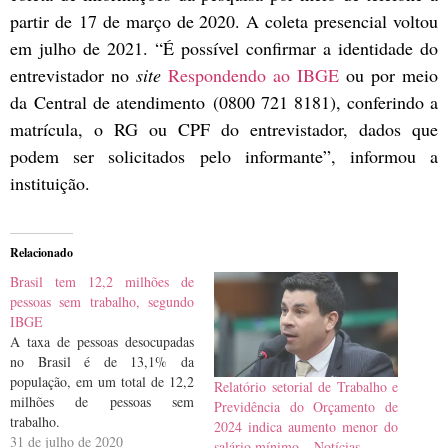
partir de 17 de março de 2020. A coleta presencial voltou
em julho de 2021. “É possível confirmar a identidade do
entrevistador no
site
Respondendo ao IBGE
ou por meio
da Central de atendimento (0800 721 8181), conferindo a
matrícula, o RG ou CPF do entrevistador, dados que
podem ser solicitados pelo informante”, informou a
instituição.
Relacionado
Brasil tem 12,2 milhões de
pessoas sem trabalho, segundo
IBGE
A taxa de pessoas desocupadas
no Brasil é de 13,1% da
população, em um total de 12,2
Relatório setorial de Trabalho e
milhões de pessoas sem
Previdência do Orçamento de
trabalho.
2024 indica aumento menor do
31 de julho de 2020
salário mínimo – Notícias