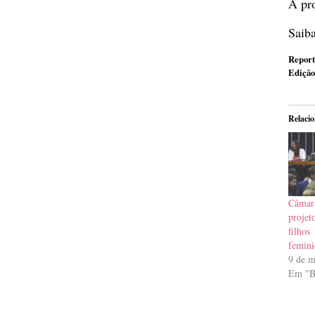
A pro
Saiba
Report
Edição
Relaci
Câmar
projet
filho
femini
9 de m
Em "