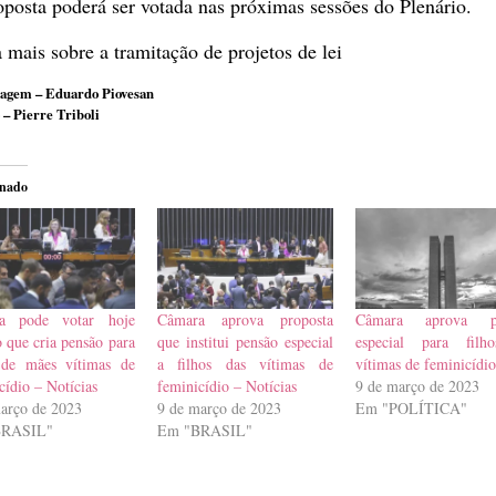
posta poderá ser votada nas próximas sessões do Plenário.
 mais sobre a tramitação de projetos de lei
agem – Eduardo Piovesan
 – Pierre Triboli
onado
a pode votar hoje
Câmara aprova proposta
Câmara aprova p
o que cria pensão para
que institui pensão especial
especial para filh
s de mães vítimas de
a filhos das vítimas de
vítimas de feminicídi
cídio – Notícias
feminicídio – Notícias
9 de março de 2023
arço de 2023
9 de março de 2023
Em "POLÍTICA"
BRASIL"
Em "BRASIL"