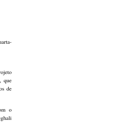
arta-
ojeto
, que
hos de
com o
ghali