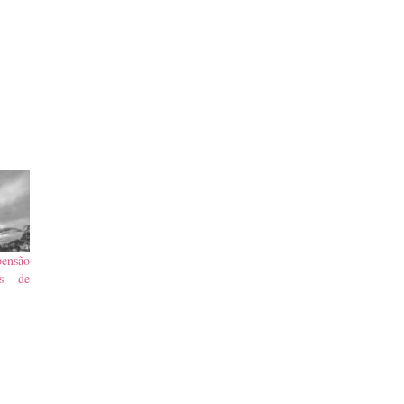
ensão
os de
o