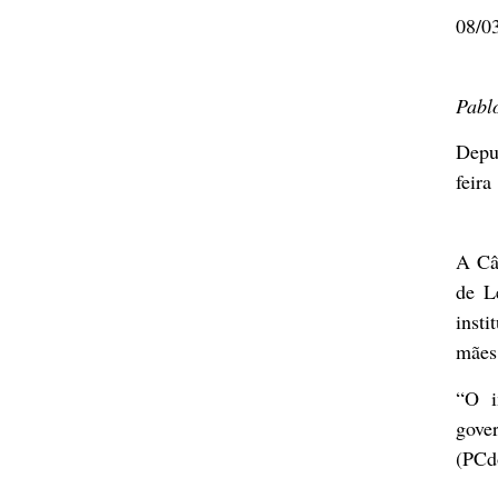
08/0
Pabl
Depu
feira
A Câ
de L
insti
mães 
“O i
gove
(PCd