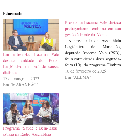
Relacionado
Presidente Iracema Vale destaca
protagonismo feminino em sua
gestão à frente da Alema
A presidente da Assembleia
Legislativa do Maranhão,
deputada Iracema Vale (PSB),
Em entrevista, Iracema Vale
foi a entrevistada desta segunda-
destaca unidade do Poder
feira (10), do programa Timbira
Legislativo em prol de causas
News 2ª Edição, que foi ao ar
10 de fevereiro de 2025
distintas
pela Rádio Timbira.Na
Em "ALEMA"
17 de março de 2023
oportunidade, a deputada falou,
Em "MARANHÃO"
entre outras coisas, sobre o
protagonismo feminino em sua
gestão à frente da Alema,
programação que…
Programa ‘Saúde e Bem-Estar’
estreia na Rádio Assembleia