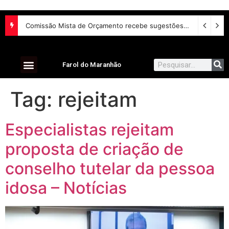
Comissão Mista de Orçamento recebe sugestões para o financiamento de creches e pré-escolas
Farol do Maranhão
Tag:
rejeitam
Especialistas rejeitam
proposta de criação de
conselho tutelar da pessoa
idosa – Notícias