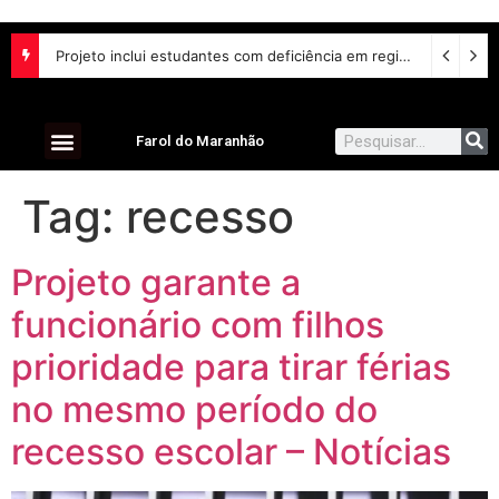
Lei aumenta penas para violência sexual digital contra crianças e adolescentes e endurece punições
Farol do Maranhão
Tag:
recesso
Projeto garante a
funcionário com filhos
prioridade para tirar férias
no mesmo período do
recesso escolar – Notícias