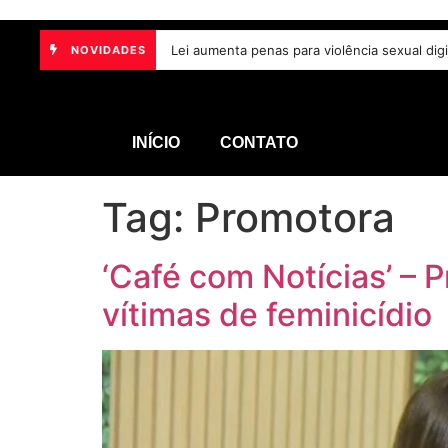
Lei Maria da Penha completa 20 anos com a
NOVIDADES
INÍCIO
CONTATO
Tag:
Promotora
‘Café com Notícias’ – 
vítimas de feminicídio