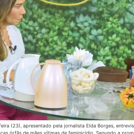
ira (23), apresentado pela jornalista Elda Borges, entrevi
ianças órfãs de mães vítimas de feminicídio. Segundo a pro