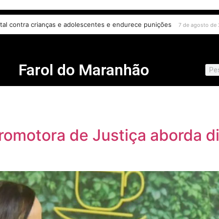
vanços na proteção às mulheres e desafios no combate à violência
7 d
Farol do Maranhão
Promotora de Justiça aborda di