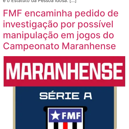
e o Estatuto da Pessoa Idosa. […]
FMF encaminha pedido de
investigação por possível
manipulação em jogos do
Campeonato Maranhense