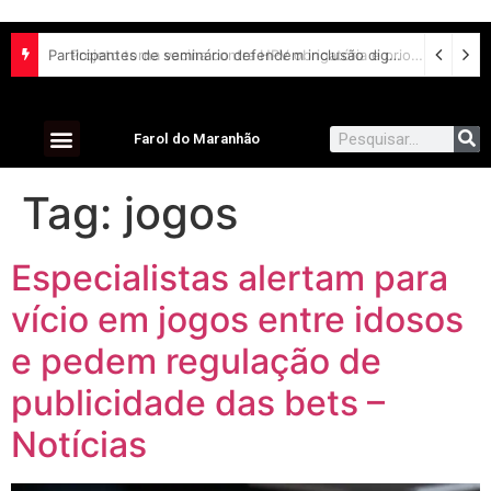
Participantes de seminário defendem inclusão digital e escuta das comunidades para reurbanização de favelas
Farol do Maranhão
Tag:
jogos
Especialistas alertam para
vício em jogos entre idosos
e pedem regulação de
publicidade das bets –
Notícias