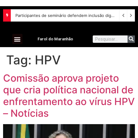
Participantes de seminário defendem inclusão digital e escuta das comunidades para reurbanização de favelas
Farol do Maranhão
Tag:
HPV
Comissão aprova projeto
que cria política nacional de
enfrentamento ao vírus HPV
– Notícias