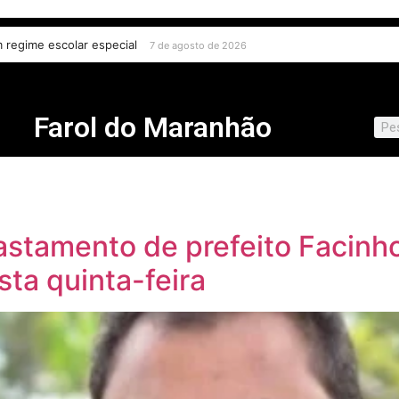
m regime escolar especial
7 de agosto de 2026
Farol do Maranhão
fastamento de prefeito Facin
ta quinta-feira