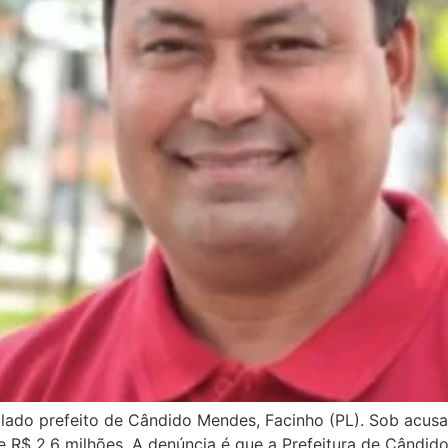
olado prefeito de Cândido Mendes, Facinho (PL). Sob acusa
e R$ 2,6 milhões. A denúncia é que a Prefeitura de Cândid