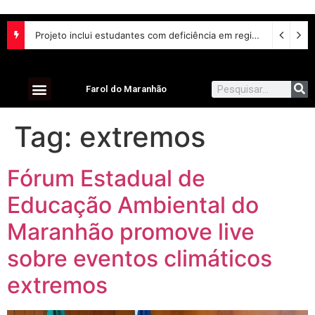
Projeto inclui estudantes com deficiência em regime escolar especial
Farol do Maranhão
Tag:
extremos
Fórum Estadual de
Educação Ambiental do
Maranhão promove live
sobre eventos climáticos
extremos