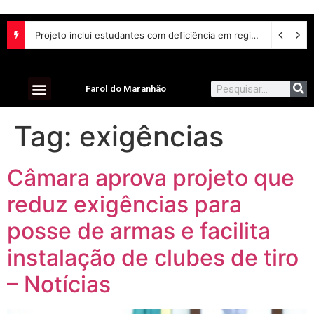
Projeto inclui estudantes com deficiência em regime escolar especial
Farol do Maranhão
Tag:
exigências
Câmara aprova projeto que
reduz exigências para
posse de armas e facilita
instalação de clubes de tiro
– Notícias